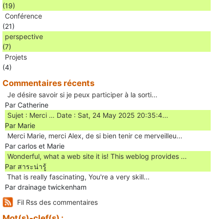
(19)
Conférence
(21)
perspective
(7)
Projets
(4)
Commentaires récents
Je désire savoir si je peux participer à la sorti...
Par Catherine
Sujet : Merci … Date : Sat, 24 May 2025 20:35:4...
Par Marie
Merci Marie, merci Alex, de si bien tenir ce merveilleu...
Par carlos et Marie
Wonderful, what a web site it is! This weblog provides ...
Par สาระน่ารู้
Ꭲhat is really fascinating, You'rе a very skill...
Par drainage twickenham
Fil Rss des commentaires
Mot(s)-clef(s) :