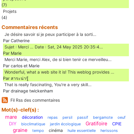
(7)
Projets
(4)
Commentaires récents
Je désire savoir si je peux participer à la sorti...
Par Catherine
Sujet : Merci … Date : Sat, 24 May 2025 20:35:4...
Par Marie
Merci Marie, merci Alex, de si bien tenir ce merveilleu...
Par carlos et Marie
Wonderful, what a web site it is! This weblog provides ...
Par สาระน่ารู้
Ꭲhat is really fascinating, You'rе a very skill...
Par drainage twickenham
Fil Rss des commentaires
Mot(s)-clef(s) :
mare
décoration
repas
persil
passif
bergamote
oeuf
Gratifoire
DIY
CPIE
bioclimatique
jardin écologique
graine
cinéma
tempo
huile essentielle
herissons