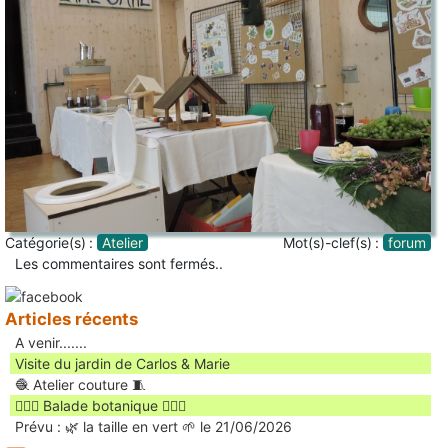
Catégorie(s) :
Atelier
Mot(s)-clef(s) :
forum
Les commentaires sont fermés..
Articles récents
A venir.......
Visite du jardin de Carlos & Marie
🧶 Atelier couture 🧵
🚶🏻‍♀️ Balade botanique 🚶🏻‍♂️
Prévu : 🌿 la taille en vert 🌱 le 21/06/2026