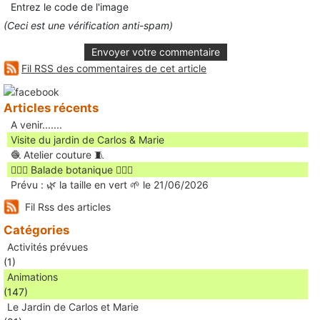
Entrez le code de l'image
(Ceci est une vérification anti-spam)
Envoyer votre commentaire
Fil RSS des commentaires de cet article
Articles récents
A venir.......
Visite du jardin de Carlos & Marie
🧶 Atelier couture 🧵
🚶🏻‍♀️ Balade botanique 🚶🏻‍♂️
Prévu : 🌿 la taille en vert 🌱 le 21/06/2026
Fil Rss des articles
Catégories
Activités prévues
(1)
Animations
(147)
Le Jardin de Carlos et Marie