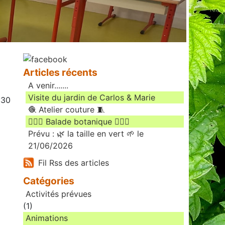
Articles récents
A venir.......
Visite du jardin de Carlos & Marie
:30
🧶 Atelier couture 🧵
🚶🏻‍♀️ Balade botanique 🚶🏻‍♂️
Prévu : 🌿 la taille en vert 🌱 le
21/06/2026
Fil Rss des articles
Catégories
Activités prévues
(1)
Animations