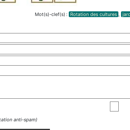
Mot(s)-clef(s) :
Rotation des cultures
,
jar
ication anti-spam)