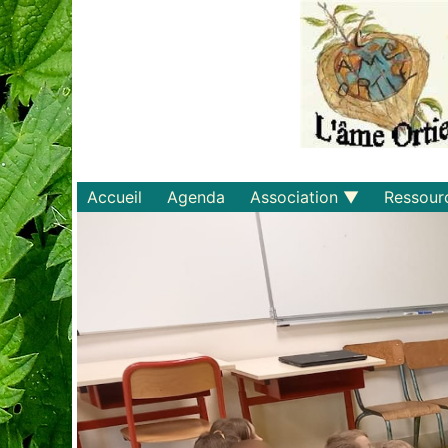
Accueil
Agenda
Association
Ressour
Qui sommes-nous ?
Savoirs
Statuts et règlements
Matériel
Adhérer
Livres
Documents
Recette
Plaquette
Projets
Bulletin d'adhésion