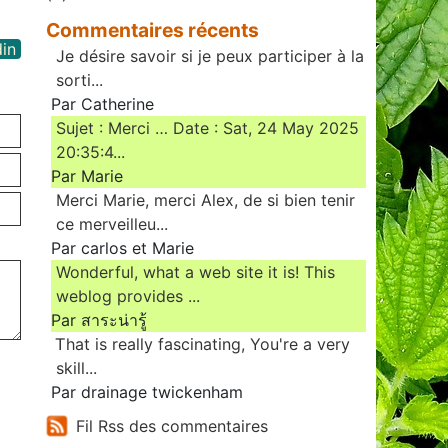
Commentaires récents
din
Je désire savoir si je peux participer à la
sorti...
Par Catherine
Sujet : Merci … Date : Sat, 24 May 2025
20:35:4...
Par Marie
Merci Marie, merci Alex, de si bien tenir
ce merveilleu...
Par carlos et Marie
Wonderful, what a web site it is! This
weblog provides ...
Par สาระน่ารู้
Ꭲhat is really fascinating, You'rе a very
skill...
Par drainage twickenham
Fil Rss des commentaires