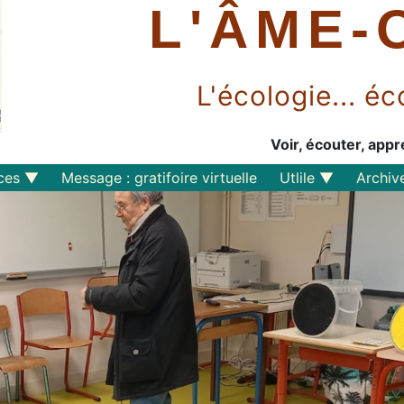
L'ÂME-
L'écologie... 
Voir, écouter, appr
ces
Message : gratifoire virtuelle
Utlile
Archiv
Outils libres
Liens
Perspective
s