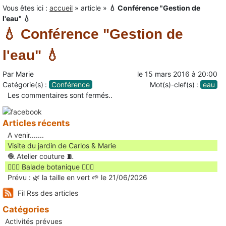
Vous êtes ici :
accueil
»
article
»
💧 Conférence "Gestion de
l'eau" 💧
💧 Conférence "Gestion de
l'eau" 💧
Par
Marie
le
15 mars 2016
à
20:00
Catégorie(s) :
Conférence
Mot(s)-clef(s) :
eau
Les commentaires sont fermés..
Articles récents
A venir.......
Visite du jardin de Carlos & Marie
🧶 Atelier couture 🧵
🚶🏻‍♀️ Balade botanique 🚶🏻‍♂️
Prévu : 🌿 la taille en vert 🌱 le 21/06/2026
Fil Rss des articles
Catégories
Activités prévues