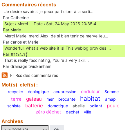
Commentaires récents
Je désire savoir si je peux participer à la sorti...
Par Catherine
Sujet : Merci … Date : Sat, 24 May 2025 20:35:4...
Par Marie
Merci Marie, merci Alex, de si bien tenir ce merveilleu...
Par carlos et Marie
Wonderful, what a web site it is! This weblog provides ...
Par สาระน่ารู้
Ꭲhat is really fascinating, You'rе a very skill...
Par drainage twickenham
Fil Rss des commentaires
Mot(s)-clef(s) :
onduleur
recycler
écologique
acupression
Somme
habitat
gateau
terre
mer
brocante
amap
batterie
poule
schiste
domotique
abeille
pollant
zéro déchet
dechet
ville
Archives