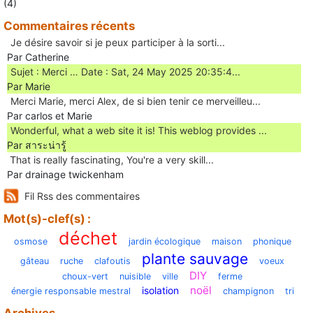
(4)
Commentaires récents
Je désire savoir si je peux participer à la sorti...
Par Catherine
Sujet : Merci … Date : Sat, 24 May 2025 20:35:4...
Par Marie
Merci Marie, merci Alex, de si bien tenir ce merveilleu...
Par carlos et Marie
Wonderful, what a web site it is! This weblog provides ...
Par สาระน่ารู้
Ꭲhat is really fascinating, You'rе a very skill...
Par drainage twickenham
Fil Rss des commentaires
Mot(s)-clef(s) :
déchet
osmose
jardin écologique
maison
phonique
plante sauvage
gâteau
ruche
clafoutis
voeux
DIY
choux-vert
nuisible
ville
ferme
noël
isolation
énergie responsable mestral
champignon
tri
Archives