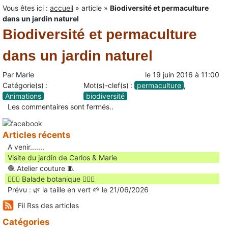
Vous êtes ici :
accueil
»
article
»
Biodiversité et permaculture
dans un jardin naturel
Biodiversité et permaculture
dans un jardin naturel
Par
Marie
le
19 juin 2016
à
11:00
Catégorie(s) :
Mot(s)-clef(s) :
permaculture
,
Animations
biodiversité
Les commentaires sont fermés..
Articles récents
A venir.......
Visite du jardin de Carlos & Marie
🧶 Atelier couture 🧵
🚶🏻‍♀️ Balade botanique 🚶🏻‍♂️
Prévu : 🌿 la taille en vert 🌱 le 21/06/2026
Fil Rss des articles
Catégories