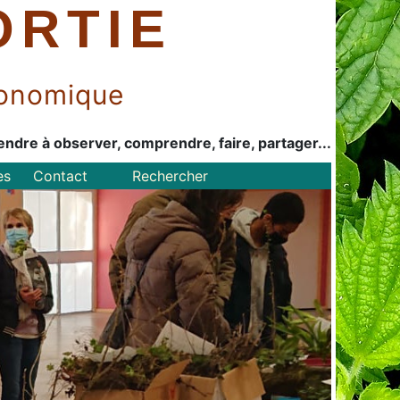
ORTIE
économique
endre à observer, comprendre, faire, partager...
es
Contact
Rechercher