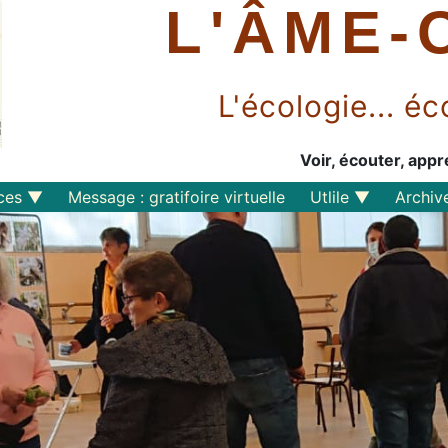
L'ÂME-
L'écologie... 
Voir, écouter, appr
ces
Message : gratifoire virtuelle
Utlile
Archiv
Outils libres
Liens
Perspective
s