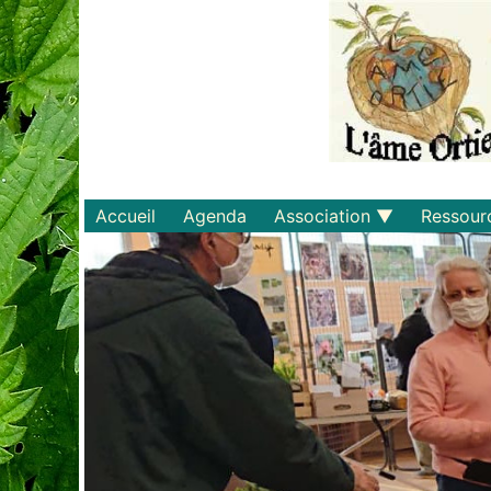
Accueil
Agenda
Association
Ressour
Qui sommes-nous ?
Savoirs
Statuts et règlements
Matériel
Adhérer
Livres
Documents
Recette
Plaquette
Projets
Bulletin d'adhésion