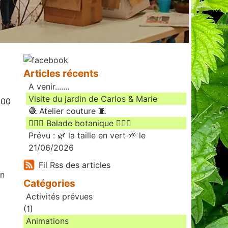
Articles récents
A venir.......
Visite du jardin de Carlos & Marie
:00
🧶 Atelier couture 🧵
🚶🏻‍♀️ Balade botanique 🚶🏻‍♂️
Prévu : 🌿 la taille en vert 🌱 le
21/06/2026
Fil Rss des articles
un
Catégories
Activités prévues
(1)
Animations