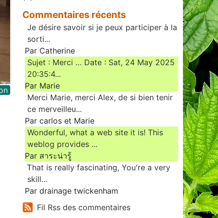
Commentaires récents
Je désire savoir si je peux participer à la
sorti...
Par Catherine
Sujet : Merci … Date : Sat, 24 May 2025
20:35:4...
Par Marie
on
Merci Marie, merci Alex, de si bien tenir
ce merveilleu...
Par carlos et Marie
Wonderful, what a web site it is! This
weblog provides ...
Par สาระน่ารู้
Ꭲhat is really fascinating, You'rе a very
skill...
Par drainage twickenham
Fil Rss des commentaires