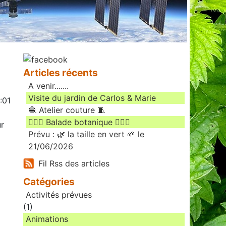
Articles récents
A venir.......
Visite du jardin de Carlos & Marie
:01
🧶 Atelier couture 🧵
🚶🏻‍♀️ Balade botanique 🚶🏻‍♂️
ur
Prévu : 🌿 la taille en vert 🌱 le
21/06/2026
Fil Rss des articles
Catégories
Activités prévues
(1)
Animations