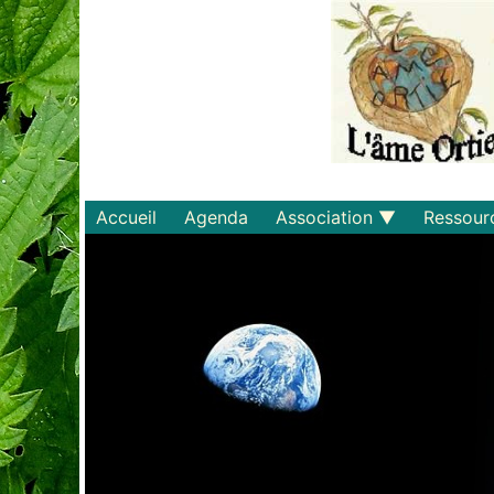
Accueil
Agenda
Association
Ressour
Qui sommes-nous ?
Savoirs
Statuts et règlements
Matériel
Adhérer
Livres
Documents
Recette
Plaquette
Projets
Bulletin d'adhésion