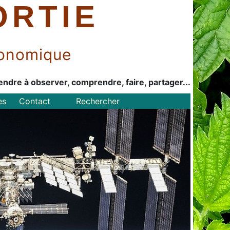
ORTIE
économique
endre à observer, comprendre, faire, partager...
es
Contact
Rechercher