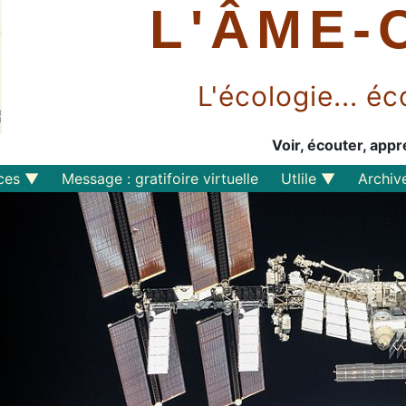
L'ÂME-
L'écologie... 
Voir, écouter, appr
ces
Message : gratifoire virtuelle
Utlile
Archiv
Outils libres
Liens
Perspective
s