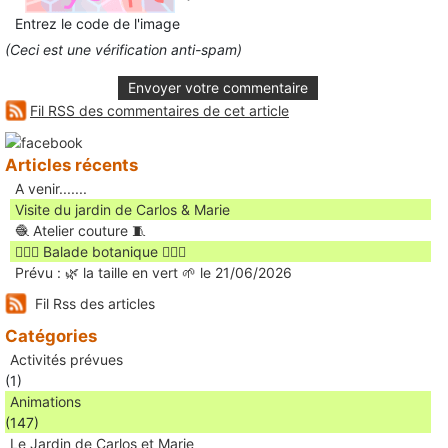
Entrez le code de l'image
(Ceci est une vérification anti-spam)
Envoyer votre commentaire
Fil RSS des commentaires de cet article
Articles récents
A venir.......
Visite du jardin de Carlos & Marie
🧶 Atelier couture 🧵
🚶🏻‍♀️ Balade botanique 🚶🏻‍♂️
Prévu : 🌿 la taille en vert 🌱 le 21/06/2026
Fil Rss des articles
Catégories
Activités prévues
(1)
Animations
(147)
Le Jardin de Carlos et Marie