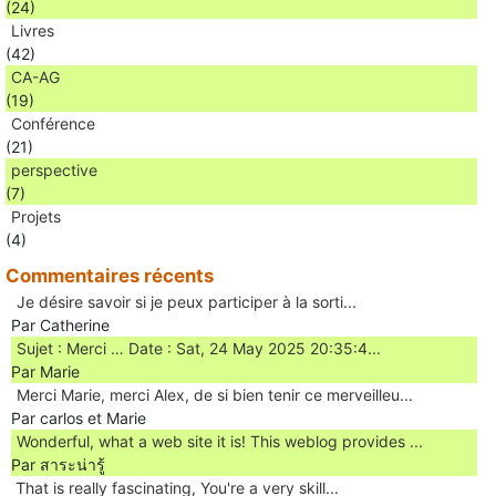
(24)
Livres
(42)
CA-AG
(19)
Conférence
(21)
perspective
(7)
Projets
(4)
Commentaires récents
Je désire savoir si je peux participer à la sorti...
Par Catherine
Sujet : Merci … Date : Sat, 24 May 2025 20:35:4...
Par Marie
Merci Marie, merci Alex, de si bien tenir ce merveilleu...
Par carlos et Marie
Wonderful, what a web site it is! This weblog provides ...
Par สาระน่ารู้
Ꭲhat is really fascinating, You'rе a very skill...