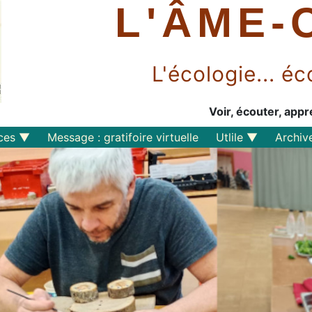
L'ÂME-
L'écologie... 
Voir, écouter, appr
ces
Message : gratifoire virtuelle
Utlile
Archiv
Outils libres
Liens
Perspective
s