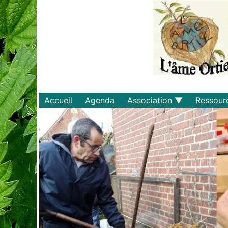
Accueil
Agenda
Association
Ressour
Qui sommes-nous ?
Savoirs
Statuts et règlements
Matériel
Adhérer
Livres
Documents
Recette
Plaquette
Projets
Bulletin d'adhésion