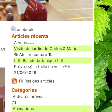
Articles récents
A venir.......
Visite du jardin de Carlos & Marie
:33
🧶 Atelier couture 🧵
🚶🏻‍♀️ Balade botanique 🚶🏻‍♂️
Prévu : 🌿 la taille en vert 🌱 le
21/06/2026
Fil Rss des articles
Catégories
Activités prévues
(1)
Animations