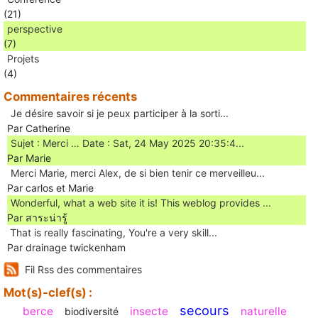
(21)
perspective
(7)
Projets
(4)
Commentaires récents
Je désire savoir si je peux participer à la sorti...
Par Catherine
Sujet : Merci … Date : Sat, 24 May 2025 20:35:4...
Par Marie
Merci Marie, merci Alex, de si bien tenir ce merveilleu...
Par carlos et Marie
Wonderful, what a web site it is! This weblog provides ...
Par สาระน่ารู้
Ꭲhat is really fascinating, You'rе a very skill...
Par drainage twickenham
Fil Rss des commentaires
Mot(s)-clef(s) :
secours
berce
insecte
naturelle
biodiversité