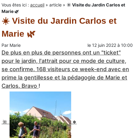
Vous êtes ici :
accueil
»
article
»
☀️ Visite du Jardin Carlos et
Marie 🌿
☀️ Visite du Jardin Carlos et
Marie 🌿
Par
Marie
le
12 juin 2022
à
10:00
De plus en plus de personnes ont un "ticket"
pour le jardin, l'attrait pour ce mode de culture,
se confirme. 168 visiteurs ce week-end avec en
prime la gentillesse et la pédagogie de Marie et
Carlos. Bravo
!
🌺
🍀