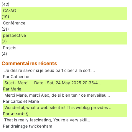
(42)
CA-AG
(19)
Conférence
(21)
perspective
(7)
Projets
(4)
Commentaires récents
Je désire savoir si je peux participer à la sorti...
Par Catherine
Sujet : Merci … Date : Sat, 24 May 2025 20:35:4...
Par Marie
Merci Marie, merci Alex, de si bien tenir ce merveilleu...
Par carlos et Marie
Wonderful, what a web site it is! This weblog provides ...
Par สาระน่ารู้
Ꭲhat is really fascinating, You'rе a very skill...
Par drainage twickenham