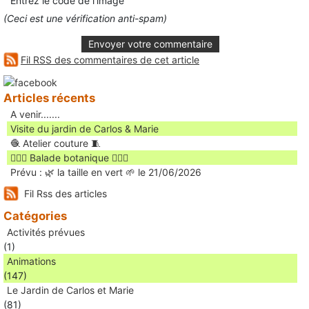
Entrez le code de l'image
(Ceci est une vérification anti-spam)
Envoyer votre commentaire
Fil RSS des commentaires de cet article
Articles récents
A venir.......
Visite du jardin de Carlos & Marie
🧶 Atelier couture 🧵
🚶🏻‍♀️ Balade botanique 🚶🏻‍♂️
Prévu : 🌿 la taille en vert 🌱 le 21/06/2026
Fil Rss des articles
Catégories
Activités prévues
(1)
Animations
(147)
Le Jardin de Carlos et Marie
(81)