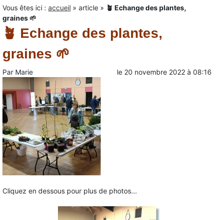
Vous êtes ici :
accueil
»
article
»
🪴 Echange des plantes,
graines 🌱
🪴 Echange des plantes,
graines 🌱
Par
Marie
le
20 novembre 2022
à
08:16
Cliquez en dessous pour plus de photos...