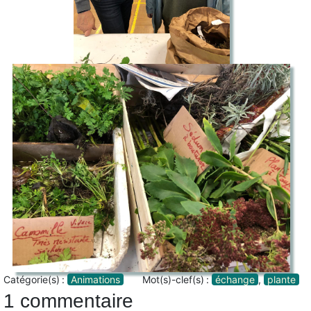
Catégorie(s) :
Animations
Mot(s)-clef(s) :
échange
,
plante
1 commentaire