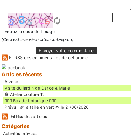
Entrez le code de l'image
(Ceci est une vérification anti-spam)
Envoyer votre commentaire
Fil RSS des commentaires de cet article
Articles récents
A venir.......
Visite du jardin de Carlos & Marie
🧶 Atelier couture 🧵
🚶🏻‍♀️ Balade botanique 🚶🏻‍♂️
Prévu : 🌿 la taille en vert 🌱 le 21/06/2026
Fil Rss des articles
Catégories
Activités prévues