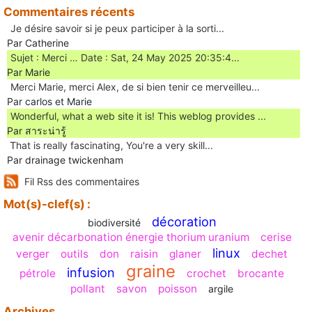
Commentaires récents
Je désire savoir si je peux participer à la sorti...
Par Catherine
Sujet : Merci … Date : Sat, 24 May 2025 20:35:4...
Par Marie
Merci Marie, merci Alex, de si bien tenir ce merveilleu...
Par carlos et Marie
Wonderful, what a web site it is! This weblog provides ...
Par สาระน่ารู้
Ꭲhat is really fascinating, You'rе a very skill...
Par drainage twickenham
Fil Rss des commentaires
Mot(s)-clef(s) :
décoration
biodiversité
avenir décarbonation énergie thorium uranium
cerise
linux
verger
outils
don
raisin
glaner
dechet
graine
infusion
pétrole
crochet
brocante
pollant
savon
poisson
argile
Archives