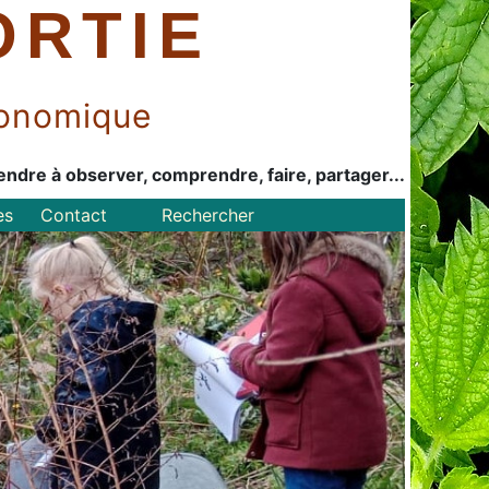
ORTIE
économique
endre à observer, comprendre, faire, partager...
es
Contact
Rechercher