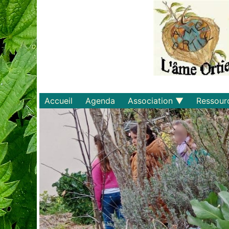
Accueil
Agenda
Association
Ressour
Qui sommes-nous ?
Savoirs
Statuts et règlements
Matériel
Adhérer
Livres
Documents
Recette
Plaquette
Projets
Bulletin d'adhésion