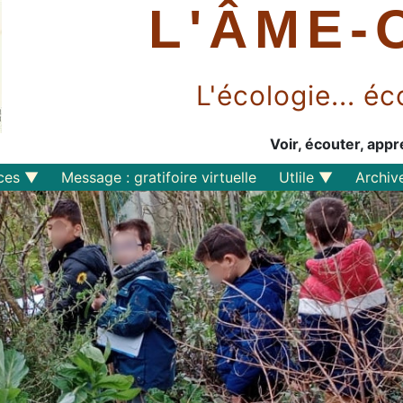
L'ÂME-
L'écologie... 
Voir, écouter, appr
ces
Message : gratifoire virtuelle
Utlile
Archiv
Outils libres
Liens
Perspective
s