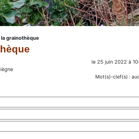
 la grainothèque
thèque
le
25 juin 2022
à
10
piègne
Mot(s)-clef(s) :
au