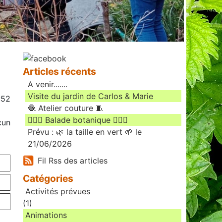
Articles récents
A venir.......
Visite du jardin de Carlos & Marie
:52
🧶 Atelier couture 🧵
🚶🏻‍♀️ Balade botanique 🚶🏻‍♂️
cun
Prévu : 🌿 la taille en vert 🌱 le
21/06/2026
Fil Rss des articles
Catégories
Activités prévues
(1)
Animations