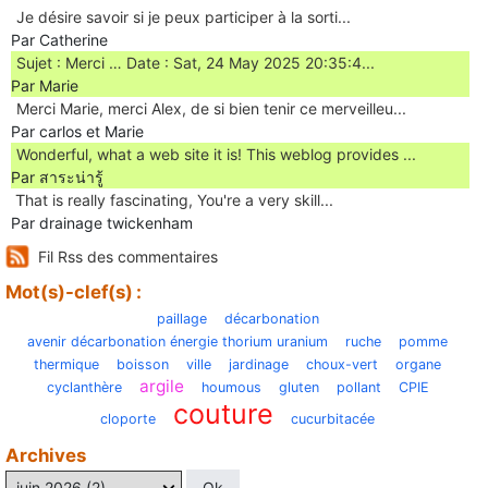
Je désire savoir si je peux participer à la sorti...
Par Catherine
Sujet : Merci … Date : Sat, 24 May 2025 20:35:4...
Par Marie
Merci Marie, merci Alex, de si bien tenir ce merveilleu...
Par carlos et Marie
Wonderful, what a web site it is! This weblog provides ...
Par สาระน่ารู้
Ꭲhat is really fascinating, You'rе a very skill...
Par drainage twickenham
Fil Rss des commentaires
Mot(s)-clef(s) :
paillage
décarbonation
avenir décarbonation énergie thorium uranium
ruche
pomme
thermique
boisson
ville
jardinage
choux-vert
organe
argile
cyclanthère
houmous
gluten
pollant
CPIE
couture
cloporte
cucurbitacée
Archives