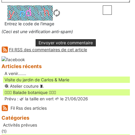
Entrez le code de l'image
(Ceci est une vérification anti-spam)
Envoyer votre commentaire
Fil RSS des commentaires de cet article
Articles récents
A venir.......
Visite du jardin de Carlos & Marie
🧶 Atelier couture 🧵
🚶🏻‍♀️ Balade botanique 🚶🏻‍♂️
Prévu : 🌿 la taille en vert 🌱 le 21/06/2026
Fil Rss des articles
Catégories
Activités prévues
(1)