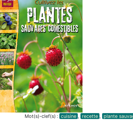
Mot(s)-clef(s) :
cuisine
,
recette
,
plante sauva