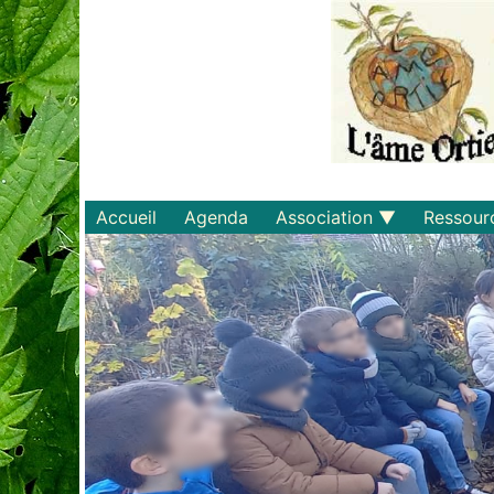
Accueil
Agenda
Association
Ressour
Qui sommes-nous ?
Savoirs
Statuts et règlements
Matériel
Adhérer
Livres
Documents
Recette
Plaquette
Projets
Bulletin d'adhésion