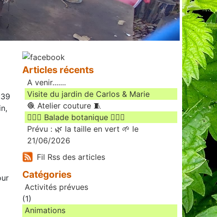
Articles récents
A venir.......
Visite du jardin de Carlos & Marie
:39
🧶 Atelier couture 🧵
n,
🚶🏻‍♀️ Balade botanique 🚶🏻‍♂️
Prévu : 🌿 la taille en vert 🌱 le
21/06/2026
Fil Rss des articles
Catégories
our
Activités prévues
(1)
Animations