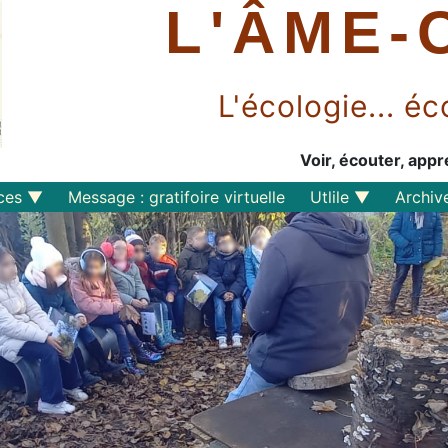
L'ÂME-
L'écologie... 
Voir, écouter, appr
ces
Message : gratifoire virtuelle
Utlile
Archiv
Outils libres
Liens
Perspective
s