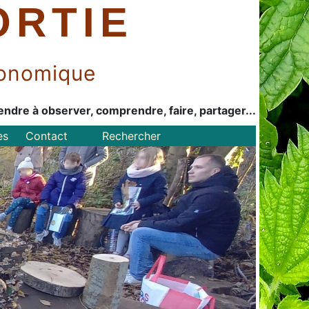
ORTIE
économique
endre à observer, comprendre, faire, partager...
es
Contact
Rechercher