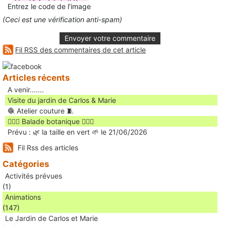
Entrez le code de l'image
(Ceci est une vérification anti-spam)
Envoyer votre commentaire
Fil RSS des commentaires de cet article
Articles récents
A venir.......
Visite du jardin de Carlos & Marie
🧶 Atelier couture 🧵
🚶🏻‍♀️ Balade botanique 🚶🏻‍♂️
Prévu : 🌿 la taille en vert 🌱 le 21/06/2026
Fil Rss des articles
Catégories
Activités prévues
(1)
Animations
(147)
Le Jardin de Carlos et Marie