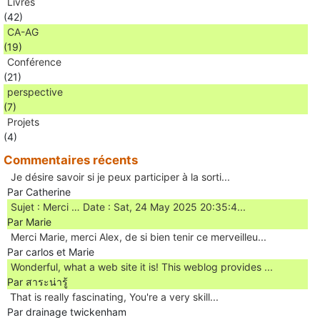
Livres
(42)
CA-AG
(19)
Conférence
(21)
perspective
(7)
Projets
(4)
Commentaires récents
Je désire savoir si je peux participer à la sorti...
Par Catherine
Sujet : Merci … Date : Sat, 24 May 2025 20:35:4...
Par Marie
Merci Marie, merci Alex, de si bien tenir ce merveilleu...
Par carlos et Marie
Wonderful, what a web site it is! This weblog provides ...
Par สาระน่ารู้
Ꭲhat is really fascinating, You'rе a very skill...
Par drainage twickenham