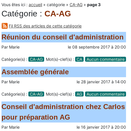
Vous êtes ici :
accueil
»
catégorie
»
CA-AG
»
page 3
Catégorie
:
CA-AG
Fil RSS des articles de cette catégorie
Réunion du conseil d'administration
Par
Marie
le
08 septembre 2017
à
20:00
Catégorie(s) :
CA-AG
Mot(s)-clef(s) :
CA
Aucun commentaire
Assemblée générale
Par
Marie
le
28 janvier 2017
à
14:00
Catégorie(s) :
CA-AG
Mot(s)-clef(s) :
AG
Aucun commentaire
Conseil d'administration chez Carlos
pour préparation AG
Par
Marie
le
16 janvier 2017
à
20:00