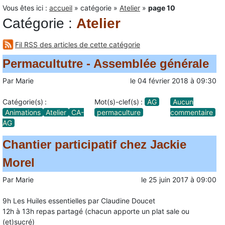
Vous êtes ici :
accueil
»
catégorie
»
Atelier
»
page 10
Catégorie
:
Atelier
Fil RSS des articles de cette catégorie
Permacultutre - Assemblée générale
Par
Marie
le
04 février 2018
à
09:30
Catégorie(s) :
Mot(s)-clef(s) :
AG
Aucun
Animations
Atelier
CA-
permaculture
commentaire
AG
Chantier participatif chez Jackie
Morel
Par
Marie
le
25 juin 2017
à
09:00
9h Les Huiles essentielles par Claudine Doucet
12h à 13h repas partagé (chacun apporte un plat sale ou
(et)sucré)