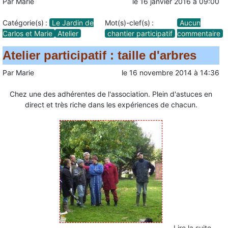
Par
Marie
le
16 janvier 2016
à
09:00
Catégorie(s) :
Le Jardin de
Mot(s)-clef(s) :
Aucun
Carlos et Marie
Atelier
chantier participatif
commentaire
Atelier participatif : taille d'arbres
Par
Marie
le
16 novembre 2014
à
14:36
Chez une des adhérentes de l'association. Plein d'astuces en
direct et très riche dans les expériences de chacun.
Lire la suite …