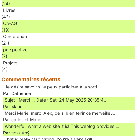
(24)
Livres
(42)
CA-AG
(19)
Conférence
(21)
perspective
(7)
Projets
(4)
Commentaires récents
Je désire savoir si je peux participer à la sorti...
Par Catherine
Sujet : Merci … Date : Sat, 24 May 2025 20:35:4...
Par Marie
Merci Marie, merci Alex, de si bien tenir ce merveilleu...
Par carlos et Marie
Wonderful, what a web site it is! This weblog provides ...
Par สาระน่ารู้
Ꭲhat is really fascinating, You'rе a very skill...