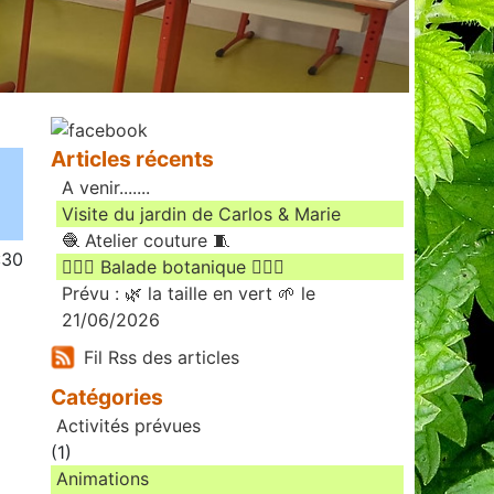
Articles récents
A venir.......
Visite du jardin de Carlos & Marie
🧶 Atelier couture 🧵
:30
🚶🏻‍♀️ Balade botanique 🚶🏻‍♂️
Prévu : 🌿 la taille en vert 🌱 le
21/06/2026
Fil Rss des articles
Catégories
Activités prévues
(1)
Animations