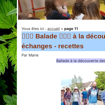
Vous êtes ici :
accueil
»
page 11
🚶🏻‍♀️ Balade 🚶🏻‍♂️ à la d
échanges - recettes
Par
Marie
Ballade à la découverte de