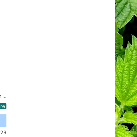
e …
re
:29