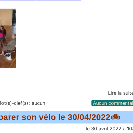
Lire la suit
ot(s)-clef(s) :
aucun
Aucun commentai
réparer son vélo le 30/04/2022🚲
le
30 avril 2022
à
10