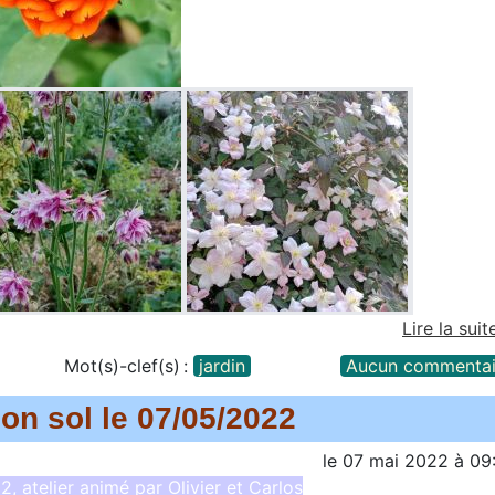
Lire la suit
Mot(s)-clef(s) :
jardin
Aucun commentai
on sol le 07/05/2022
le
07 mai 2022
à
09
 atelier animé par Olivier et Carlos