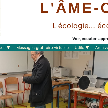
L'ÂME-
L'écologie... 
Voir, écouter, appr
ces
Message : gratifoire virtuelle
Utlile
Archiv
Outils libres
Liens
Perspective
s