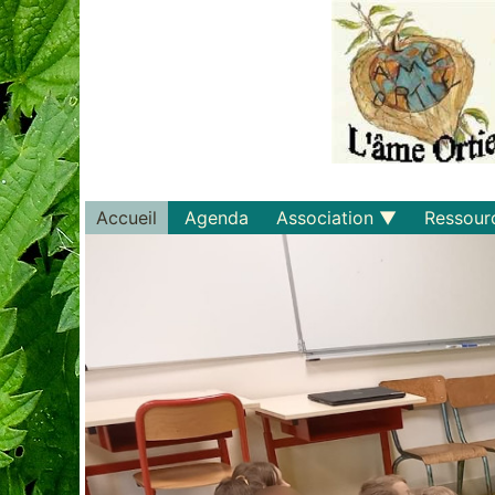
Accueil
Agenda
Association
Ressour
Qui sommes-nous ?
Savoirs
Statuts et règlements
Matériel
Adhérer
Livres
Documents
Recette
Plaquette
Projets
Bulletin d'adhésion