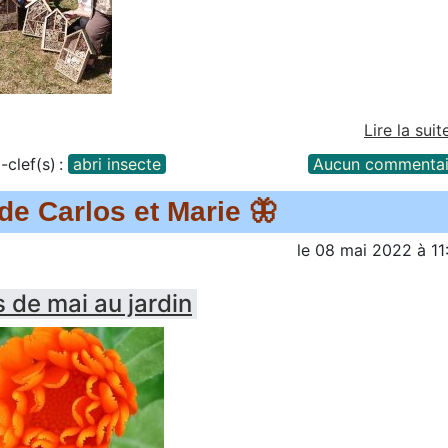
Lire la suit
-clef(s) :
abri insecte
Aucun commentai
 de Carlos et Marie 🦋
le
08 mai 2022
à
11
s de mai au jardin