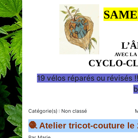
19 vélos réparés ou révisés !
b
Catégorie(s) :
Non classé
M
🧶 Atelier tricot-couture le
Par
Marie