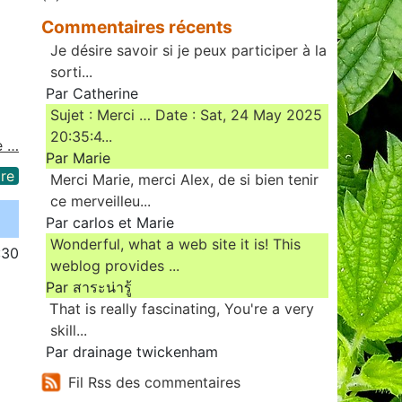
Commentaires récents
Je désire savoir si je peux participer à la
sorti...
Par Catherine
Sujet : Merci … Date : Sat, 24 May 2025
20:35:4...
e …
Par Marie
re
Merci Marie, merci Alex, de si bien tenir
ce merveilleu...
Par carlos et Marie
Wonderful, what a web site it is! This
:30
weblog provides ...
Par สาระน่ารู้
Ꭲhat is really fascinating, You'rе a very
skill...
Par drainage twickenham
Fil Rss des commentaires