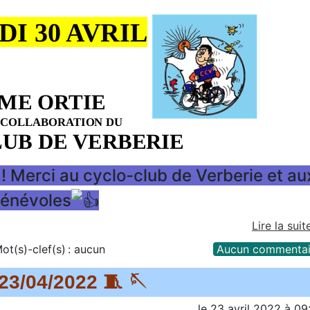
!! Merci au cyclo-club de Verberie et au
énévoles
Lire la suit
ot(s)-clef(s) :
aucun
Aucun commentai
 23/04/2022 🧵 🪡
le
23 avril 2022
à
09