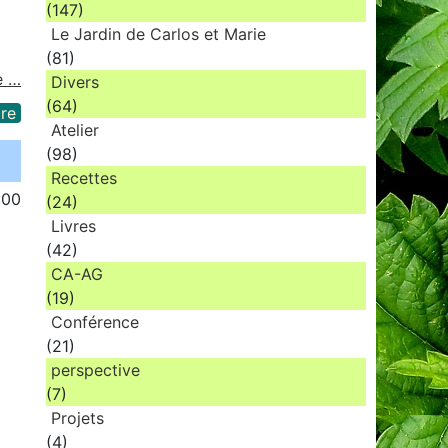
(147)
Le Jardin de Carlos et Marie
(81)
e …
Divers
(64)
re
Atelier
(98)
Recettes
:00
(24)
Livres
(42)
CA-AG
(19)
Conférence
(21)
perspective
(7)
Projets
(4)