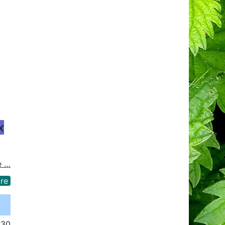
x
e …
re
:30