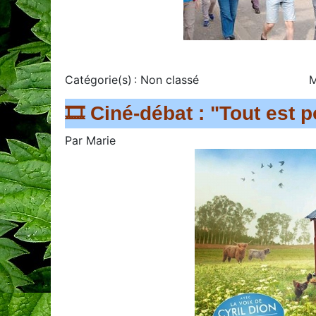
Catégorie(s) :
Non classé
M
🎞️ Ciné-débat : "Tout est 
Par
Marie