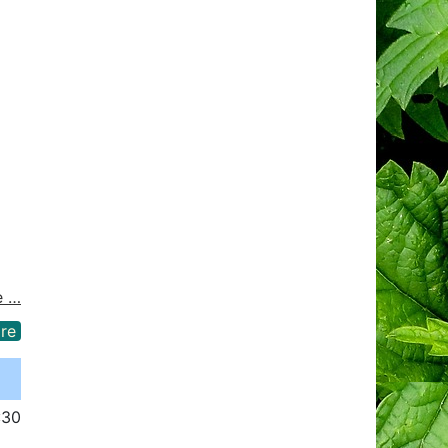
e …
re
:30