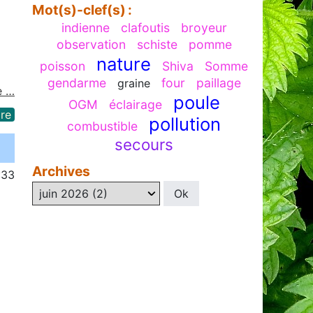
Mot(s)-clef(s) :
indienne
clafoutis
broyeur
observation
schiste
pomme
nature
poisson
Shiva
Somme
gendarme
four
paillage
graine
e …
poule
OGM
éclairage
re
pollution
combustible
secours
Archives
:33