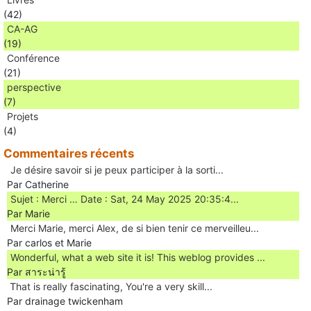
(42)
CA-AG
(19)
Conférence
(21)
perspective
(7)
Projets
(4)
Commentaires récents
Je désire savoir si je peux participer à la sorti...
Par Catherine
Sujet : Merci … Date : Sat, 24 May 2025 20:35:4...
Par Marie
Merci Marie, merci Alex, de si bien tenir ce merveilleu...
Par carlos et Marie
Wonderful, what a web site it is! This weblog provides ...
Par สาระน่ารู้
Ꭲhat is really fascinating, You'rе a very skill...
Par drainage twickenham