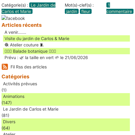
Catégorie(s) :
Le Jardin de
Mot(s)-clef(s) :
1
Carlos et Marie
jardin
fleur
commentaire
Articles récents
A venir.......
Visite du jardin de Carlos & Marie
🧶 Atelier couture 🧵
🚶🏻‍♀️ Balade botanique 🚶🏻‍♂️
Prévu : 🌿 la taille en vert 🌱 le 21/06/2026
Fil Rss des articles
Catégories
Activités prévues
(1)
Animations
(147)
Le Jardin de Carlos et Marie
(81)
Divers
(64)
Atelier