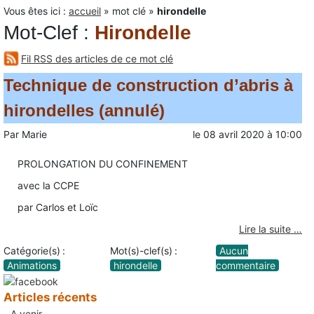
Vous êtes ici :
accueil
»
mot clé
»
hirondelle
Mot-Clef
:
Hirondelle
Fil RSS des articles de ce mot clé
Technique de construction d’abris à
hirondelles (annulé)
Par
Marie
le
08 avril 2020
à
10:00
PROLONGATION DU CONFINEMENT
avec la CCPE
par Carlos et Loïc
Lire la suite …
Catégorie(s) :
Mot(s)-clef(s) :
Aucun
Animations
hirondelle
commentaire
Articles récents
A venir.......