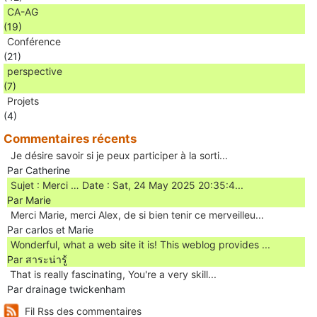
CA-AG
(19)
Conférence
(21)
perspective
(7)
Projets
(4)
Commentaires récents
Je désire savoir si je peux participer à la sorti...
Par Catherine
Sujet : Merci … Date : Sat, 24 May 2025 20:35:4...
Par Marie
Merci Marie, merci Alex, de si bien tenir ce merveilleu...
Par carlos et Marie
Wonderful, what a web site it is! This weblog provides ...
Par สาระน่ารู้
Ꭲhat is really fascinating, You'rе a very skill...
Par drainage twickenham
Fil Rss des commentaires