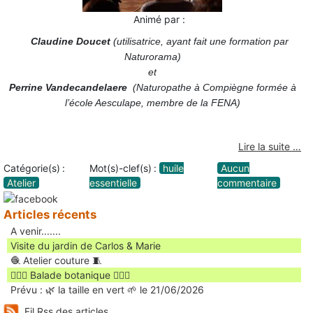
Animé par :
Claudine Doucet
(
utilisatrice, ayant fait une formation par
Naturorama)
et
Perrine Vandecande
laere
(Naturopathe à Compiègne formée à
l’école Aesculape, membre de la FENA)
Lire la suite …
Catégorie(s) :
Mot(s)-clef(s) :
huile
Aucun
Atelier
essentielle
commentaire
Articles récents
A venir.......
Visite du jardin de Carlos & Marie
🧶 Atelier couture 🧵
🚶🏻‍♀️ Balade botanique 🚶🏻‍♂️
Prévu : 🌿 la taille en vert 🌱 le 21/06/2026
Fil Rss des articles