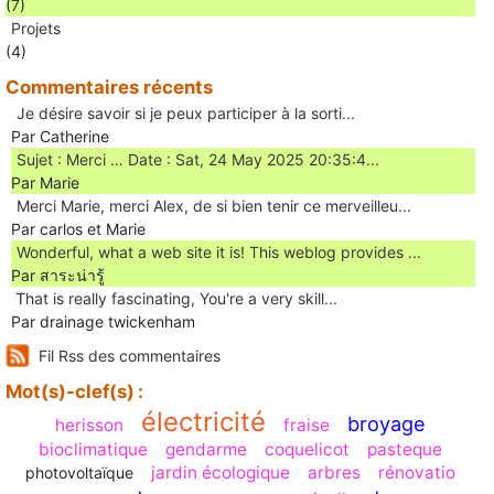
(7)
Projets
(4)
Commentaires récents
Je désire savoir si je peux participer à la sorti...
Par Catherine
Sujet : Merci … Date : Sat, 24 May 2025 20:35:4...
Par Marie
Merci Marie, merci Alex, de si bien tenir ce merveilleu...
Par carlos et Marie
Wonderful, what a web site it is! This weblog provides ...
Par สาระน่ารู้
Ꭲhat is really fascinating, You'rе a very skill...
Par drainage twickenham
Fil Rss des commentaires
Mot(s)-clef(s) :
électricité
broyage
herisson
fraise
bioclimatique
gendarme
coquelicot
pasteque
jardin écologique
arbres
rénovatio
photovoltaïque