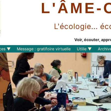
L'ÂME-
L'écologie... 
Voir, écouter, appr
ces
Message : gratifoire virtuelle
Utlile
Archiv
Outils libres
Liens
Perspective
s