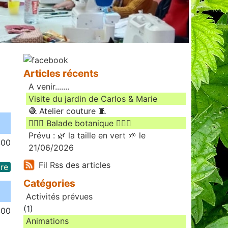
Articles récents
A venir.......
Visite du jardin de Carlos & Marie
🧶 Atelier couture 🧵
🚶🏻‍♀️ Balade botanique 🚶🏻‍♂️
Prévu : 🌿 la taille en vert 🌱 le
:00
21/06/2026
Fil Rss des articles
re
Catégories
Activités prévues
(1)
:00
Animations