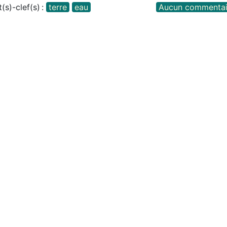
(s)-clef(s) :
terre
eau
Aucun commentai