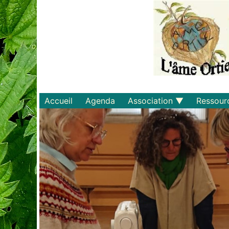
Accueil
Agenda
Association
Ressour
Qui sommes-nous ?
Savoirs
Statuts et règlements
Matériel
Adhérer
Livres
Documents
Recette
Plaquette
Projets
Bulletin d'adhésion