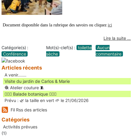
Document disponible dans la rubrique des savoirs ou cliquez
ici
Lire la suite …
Catégorie(s) :
Mot(s)-clef(s) :
toilette
Aucun
Conférence
sèche
commentaire
Articles récents
A venir.......
Visite du jardin de Carlos & Marie
🧶 Atelier couture 🧵
🚶🏻‍♀️ Balade botanique 🚶🏻‍♂️
Prévu : 🌿 la taille en vert 🌱 le 21/06/2026
Fil Rss des articles
Catégories
Activités prévues
(1)