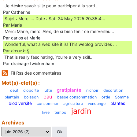
Je désire savoir si je peux participer à la sorti...
Par Catherine
Sujet : Merci … Date : Sat, 24 May 2025 20:35:4...
Par Marie
Merci Marie, merci Alex, de si bien tenir ce merveilleu...
Par carlos et Marie
Wonderful, what a web site it is! This weblog provides ...
Par สาระน่ารู้
Ꭲhat is really fascinating, You'rе a very skill...
Par drainage twickenham
Fil Rss des commentaires
Mot(s)-clef(s) :
gratiplante
oeuf
cloporte
lutte
nichoir
décoration
eau
plantain
boisson
basse consommation
ortie
Somme
biodiversité
plantes
consommer
agriculture
vendange
jardin
livre
tempo
Archives