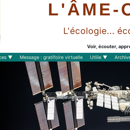
L'ÂME-
L'écologie... 
Voir, écouter, appr
ces
Message : gratifoire virtuelle
Utlile
Archiv
Outils libres
Liens
Perspective
s