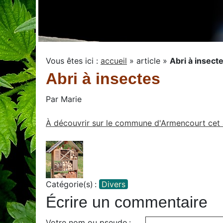
Vous êtes ici :
accueil
»
article
»
Abri à insect
Abri à insectes
Par
Marie
À découvrir sur le commune d'Armencourt cet ab
Catégorie(s) :
Divers
Écrire un commentaire
Votre nom ou pseudo :