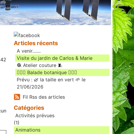
Articles récents
A venir.......
Visite du jardin de Carlos & Marie
:42
🧶 Atelier couture 🧵
🚶🏻‍♀️ Balade botanique 🚶🏻‍♂️
Prévu : 🌿 la taille en vert 🌱 le
21/06/2026
Fil Rss des articles
Catégories
cun
Activités prévues
(1)
Animations