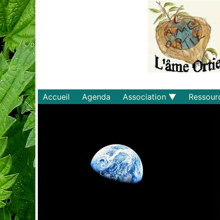
Accueil
Agenda
Association
Ressour
Qui sommes-nous ?
Savoirs
Statuts et règlements
Matériel
Adhérer
Livres
Documents
Recette
Plaquette
Projets
Bulletin d'adhésion