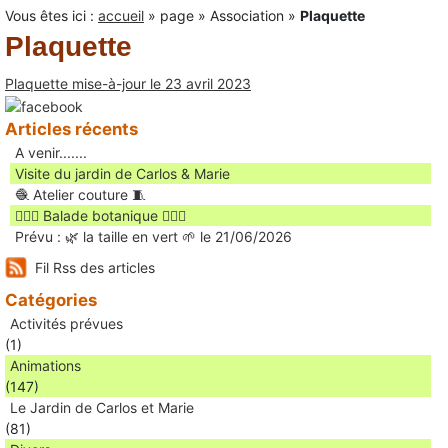
Vous êtes ici :
accueil
»
page
»
Association
»
Plaquette
Plaquette
Plaquette mise-à-jour le 23 avril 2023
Articles récents
A venir.......
Visite du jardin de Carlos & Marie
🧶 Atelier couture 🧵
🚶🏻‍♀️ Balade botanique 🚶🏻‍♂️
Prévu : 🌿 la taille en vert 🌱 le 21/06/2026
Fil Rss des articles
Catégories
Activités prévues
(1)
Animations
(147)
Le Jardin de Carlos et Marie
(81)