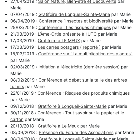
27/04/2019 :
Salon Nature, Bien-être et Découverte
par
Marie
07/04/2019 :
Gratifoire de Longueil-Sainte-Marie
par Marie
06/04/2019 :
Conférence “Insectes et biodiversité
par Marie
25/03/2019 :
Conférence : Les risques chimiques
par Marie
21/03/2019 :
L’Âme-Ortie présente à l’UTC
par Marie
17/03/2019 :
Gratifoire à LE MEUX
par Marie
17/03/2019 :
Les carrés potagers ( reporté )
par Marie
15/03/2019 :
Conférence sur "La multiplication des plantes"
par Marie
02/03/2019 :
Initiation à l’électricité (dernière session)
par
Marie
08/02/2019 :
Conférence et débat sur la taille des arbres
fuitiers
par Marie
22/01/2019 :
Conférence : Risques des produits chimiques
par Marie
09/12/2018 :
Gratifoire à Longueil-Sainte-Marie
par Marie
30/11/2018 :
Conférence : Tout savoir sur la papier et le
carton
par Marie
20/10/2018 :
Gratifoire à Le Meux
par Marie
08/09/2018 :
Présence du Forum des Associations
par Marie
08/04/2018 :
Gratifoire à Longueil-Sainte-Marie
par Marie