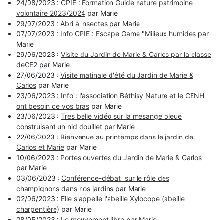
24/08/2023 :
CPIE : Formation Guide nature patrimoine
volontaire 2023/2024
par Marie
29/07/2023 :
Abri à insectes
par Marie
07/07/2023 :
Info CPIE : Escape Game "Milieux humides
par
Marie
29/06/2023 :
Visite du Jardin de Marie & Carlos par la classe
deCE2
par Marie
27/06/2023 :
Visite matinale d'été du Jardin de Marie &
Carlos
par Marie
23/06/2023 :
Info : l'association Béthisy Nature et le CENH
ont besoin de vos bras
par Marie
23/06/2023 :
Tres belle vidéo sur la mesange bleue
construisant un nid douillet
par Marie
22/06/2023 :
Bienvenue au printemps dans le jardin de
Carlos et Marie
par Marie
10/06/2023 :
Portes ouvertes du Jardin de Marie & Carlos
par Marie
03/06/2023 :
Conférence-débat sur le rôle des
champignons dans nos jardins
par Marie
02/06/2023 :
Elle s'appelle l'abeille Xylocope (abeille
charpentière)
par Marie
28/05/2023 :
Le mouvement libre
par Marie