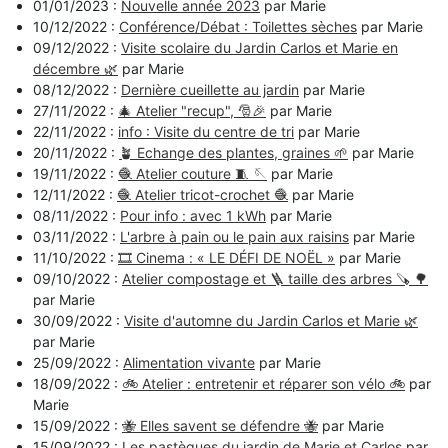
01/01/2023 :
Nouvelle année 2023
par Marie
10/12/2022 :
Conférence/Débat : Toilettes sèches
par Marie
09/12/2022 :
Visite scolaire du Jardin Carlos et Marie en
décembre 🌿
par Marie
08/12/2022 :
Dernière cueillette au jardin
par Marie
27/11/2022 :
🎄 Atelier "recup", 🎅🎉
par Marie
22/11/2022 :
info : Visite du centre de tri
par Marie
20/11/2022 :
🪴 Echange des plantes, graines 🌱
par Marie
19/11/2022 :
🧶 Atelier couture 🧵 🪡
par Marie
12/11/2022 :
🧶 Atelier tricot-crochet 🧶
par Marie
08/11/2022 :
Pour info : avec 1 kWh
par Marie
03/11/2022 :
L'arbre à pain ou le pain aux raisins
par Marie
11/10/2022 :
🎞️ Cinema : « LE DÉFI DE NOËL »
par Marie
09/10/2022 :
Atelier compostage et 🪜 taille des arbres 🪚 🌳
par Marie
30/09/2022 :
Visite d'automne du Jardin Carlos et Marie 🌿
par Marie
25/09/2022 :
Alimentation vivante
par Marie
18/09/2022 :
🚲 Atelier : entretenir et réparer son vélo 🚲
par
Marie
15/09/2022 :
🐝 Elles savent se défendre 🐝
par Marie
15/09/2022 :
Les pastèques du jardin de Marie et Carlos
par