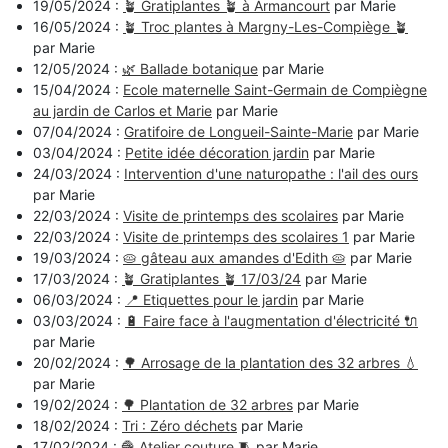
19/05/2024 :
🪴 Gratiplantes 🪴 à Armancourt
par Marie
16/05/2024 :
🪴 Troc plantes à Margny-Les-Compiège 🪴
par Marie
12/05/2024 :
🌿 Ballade botanique
par Marie
15/04/2024 :
Ecole maternelle Saint-Germain de Compiègne
au jardin de Carlos et Marie
par Marie
07/04/2024 :
Gratifoire de Longueil-Sainte-Marie
par Marie
03/04/2024 :
Petite idée décoration jardin
par Marie
24/03/2024 :
Intervention d'une naturopathe : l'ail des ours
par Marie
22/03/2024 :
Visite de printemps des scolaires
par Marie
22/03/2024 :
Visite de printemps des scolaires 1
par Marie
19/03/2024 :
🥧 gâteau aux amandes d'Edith 🥧
par Marie
17/03/2024 :
🪴 Gratiplantes 🪴 17/03/24
par Marie
06/03/2024 :
📍 Etiquettes pour le jardin
par Marie
03/03/2024 :
🔋 Faire face à l'augmentation d'électricité 🔌
par Marie
20/02/2024 :
🌳 Arrosage de la plantation des 32 arbres 💧
par Marie
19/02/2024 :
🌳 Plantation de 32 arbres
par Marie
18/02/2024 :
Tri : Zéro déchets
par Marie
17/02/2024 :
🧶 Atelier couture 🧵
par Marie