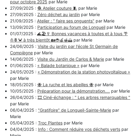
pour octobre 2025
par Marie
27/09/2025 :
🧶 Atelier couture 🧵
par Marie
27/09/2025 :
Zéro déchet au jardin
par Marie
21/09/2025 :
Atelier : " faire ses onguents"
par Marie
13/09/2025 :
Participation au forum de Longueil
par Marie
01/07/2025 :
🌊🏖👙 Bonnes vacances à toutes et à tous 🌴
⛵🍍🦀 à très bientôt 🏡🐞🍎🍯🌅
par Marie
24/06/2025 :
Visite du jardin par l'école St Germain de
Compiègne
par Marie
14/06/2025 :
Visite du Jardin de Carlos & Marie
par Marie
01/06/2025 :
« Balade botanique »
par Marie
24/05/2025 :
« Démonstration de la station photovoltaïque »
par Marie
18/05/2025 :
🐝 La ruche et les abeilles 🐝
par Marie
10/05/2025 :
Préparation pour la démonstration....
par Marie
26/04/2025 :
🎞️ Ciné-échange : " Les arbres remarquables "
par Marie
06/04/2025 :
"Gratifoire" de Longueil-Sainte-Marie
par
Marie
05/04/2025 :
Troc Plantes
par Marie
04/04/2025 :
Info : Comment réduire vos déchets verts
par
Marie