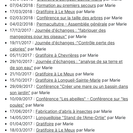
07/04/2018 :
Formation au premiers secours
par Marie
17/03/2018 :
Gratifoire à Le Meux
par Marie
02/03/2018 :
Conférence sur la taille des arbres
par Marie
04/02/2018 :
Permacultutre - Assemblée générale
par Marie
17/12/2017 :
Journée d'échanges : "fabriquer des
mangeoires pour les oiseaux"
par Marie
19/11/2017 :
Journée d'échanges :"Contrôle perte des
calories"
par Marie
05/11/2017 :
Gratifoire à Chevrières
par Marie
29/10/2017 :
Journée d'échanges : "analyse de sa terre et
de son eau"
par Marie
21/10/2017 :
Gratifoire à Le Meux
par Marie
15/10/2017 :
Gratifoire à Longueil-Sainte-Marie
par Marie
29/09/2017 :
Conférence "Créer une mare ou un bassin dans
son jardin"
par Marie
10/09/2017 :
Conférence "Les abeilles" - Conférence sur "les
poules"
par Marie
17/06/2017 :
Fabrication d'abris à insectes
par Marie
14/05/2017 :
Longueilloise "Stand de l'Ame-Ortie"
par Marie
01/04/2017 :
Gratifoire
par Marie
18/03/2017 :
Gratifoire à Le Meux
par Marie