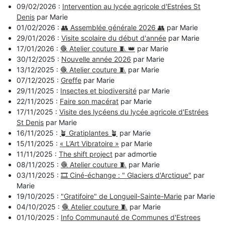
09/02/2026 :
Intervention au lycée agricole d'Estrées St
Denis
par Marie
01/02/2026 :
👥 Assemblée générale 2026 👥
par Marie
29/01/2026 :
Visite scolaire du début d'année
par Marie
17/01/2026 :
🧶 Atelier couture 🧵 👑
par Marie
30/12/2025 :
Nouvelle année 2026
par Marie
13/12/2025 :
🧶 Atelier couture 🧵
par Marie
07/12/2025 :
Greffe
par Marie
29/11/2025 :
Insectes et biodiversité
par Marie
22/11/2025 :
Faire son macérat
par Marie
17/11/2025 :
Visite des lycéens du lycée agricole d'Estrées
St Denis
par Marie
16/11/2025 :
🪴 Gratiplantes 🪴
par Marie
15/11/2025 :
« L’Art Vibratoire »
par Marie
11/11/2025 :
The shift project
par admortie
08/11/2025 :
🧶 Atelier couture 🧵
par Marie
03/11/2025 :
🎞️ Ciné-échange : " Glaciers d'Arctique"
par
Marie
19/10/2025 :
"Gratifoire" de Longueil-Sainte-Marie
par Marie
04/10/2025 :
🧶 Atelier couture 🧵
par Marie
01/10/2025 :
Info Communauté de Communes d'Estrees