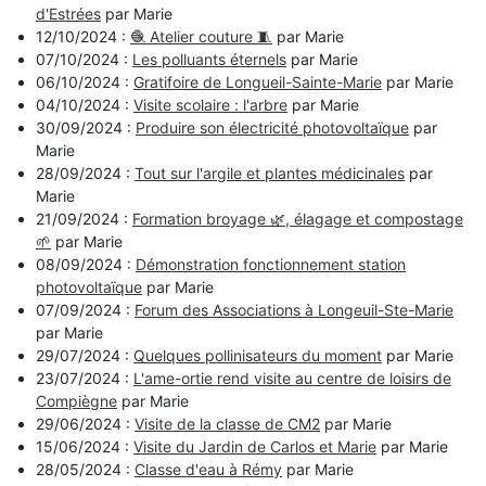
d'Estrées
par Marie
12/10/2024 :
🧶 Atelier couture 🧵
par Marie
07/10/2024 :
Les polluants éternels
par Marie
06/10/2024 :
Gratifoire de Longueil-Sainte-Marie
par Marie
04/10/2024 :
Visite scolaire : l'arbre
par Marie
30/09/2024 :
Produire son électricité photovoltaïque
par
Marie
28/09/2024 :
Tout sur l'argile et plantes médicinales
par
Marie
21/09/2024 :
Formation broyage 🌿, élagage et compostage
🌱
par Marie
08/09/2024 :
Démonstration fonctionnement station
photovoltaïque
par Marie
07/09/2024 :
Forum des Associations à Longeuil-Ste-Marie
par Marie
29/07/2024 :
Quelques pollinisateurs du moment
par Marie
23/07/2024 :
L'ame-ortie rend visite au centre de loisirs de
Compiègne
par Marie
29/06/2024 :
Visite de la classe de CM2
par Marie
15/06/2024 :
Visite du Jardin de Carlos et Marie
par Marie
28/05/2024 :
Classe d'eau à Rémy
par Marie