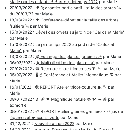
Marie par les enfants 👩‍👩‍👧‍👦 printemps 2022
par Marie
20/03/2022 :
🌳 🪜chantier participatif : taille des arbres 🪚
du 20/03/22
par Marie
18/03/2022 :
🌳 Conférence-débat sur la taille des arbres
fruitiers 🪚
par Marie
15/03/2022 :
L'éveil des orvets au jardin de "Carlos et Marie"
par Marie
15/03/2022 :
Le printemps 2022 au jardin de "Carlos et
Marie"
par Marie
13/03/2022 :
🪴 Echange des plantes, graines 🌱
par Marie
06/03/2022 :
🪴 Multiplication des plantes 🌱
par Marie
20/02/2022 :
🧶 Recontre entre tricoteuses 🧵 🪡
par Marie
05/02/2022 :
🖥️ 🖱️ Conférence et Atelier informatique ⌨️
par
Marie
16/01/2022 :
🧶 REPORT Atelier tricot-couture 🧵 🪡
par
Marie
08/01/2022 :
🫒 🦋 🌳 Magnifique nature 🐞 🐦 🦔 🐝
par
admortie
08/01/2022 :
🌱 REPORT Atelier graines germées - 🥤 jus de
légumes et 🍣 sushis verts
par Marie
31/12/2021 :
Nouvelle année 2022
par Marie
14/12/2021 :
👩‍👩‍👧‍👦 Découverte du jardin de Carlos &