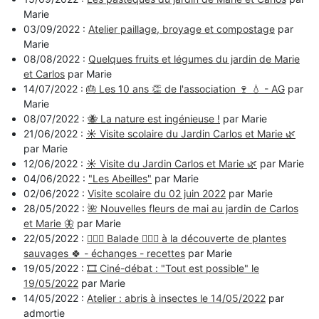
Marie
03/09/2022 :
Atelier paillage, broyage et compostage
par
Marie
08/08/2022 :
Quelques fruits et légumes du jardin de Marie
et Carlos
par Marie
14/07/2022 :
🎂 Les 10 ans 👏 de l'association 🍷 💧 - AG
par
Marie
08/07/2022 :
🐝 La nature est ingénieuse !
par Marie
21/06/2022 :
☀️ Visite scolaire du Jardin Carlos et Marie 🌿
par Marie
12/06/2022 :
☀️ Visite du Jardin Carlos et Marie 🌿
par Marie
04/06/2022 :
"Les Abeilles"
par Marie
02/06/2022 :
Visite scolaire du 02 juin 2022
par Marie
28/05/2022 :
🌺 Nouvelles fleurs de mai au jardin de Carlos
et Marie 🦋
par Marie
22/05/2022 :
🚶🏻‍♀️ Balade 🚶🏻‍♂️ à la découverte de plantes
sauvages 🍀 - échanges - recettes
par Marie
19/05/2022 :
🎞️ Ciné-débat : "Tout est possible" le
19/05/2022
par Marie
14/05/2022 :
Atelier : abris à insectes le 14/05/2022
par
admortie