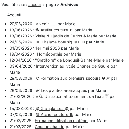
Vous êtes ici :
accueil
»
page
»
Archives
Accueil
20/06/2026 :
A venir.......
par Marie
13/06/2026 :
🧶 Atelier couture 🧵
par Marie
13/06/2026 :
Visite du jardin de Carlos & Marie
par Marie
24/05/2026 :
🚶🏻‍♀️ Balade botanique 🚶🏻‍♂️
par Marie
01/05/2026 :
1er mai 2026
par Marie
19/04/2026 :
l'Homéopathie
par Marie
12/04/2026 :
"Gratifoire" de Longueil-Sainte-Marie
par Marie
03/04/2026 :
Intervention au lycée Charles de Gaulle
par
Marie
29/03/2026 :
⛑️ Formation aux premiers secours ❤️‍🩹
par
Marie
28/03/2026 :
🌿 Les plantes aromatiques
par Marie
21/03/2026 :
💧💦 Utilisation et traitement de l'eau ☔️
par
Marie
15/03/2026 :
🪴 Gratiplantes 🪴
par Marie
07/03/2026 :
🧶 Atelier couture 🧵
par Marie
21/02/2026 :
Formation utilisation matériel
par Marie
21/02/2026 :
Couche chaude
par Marie