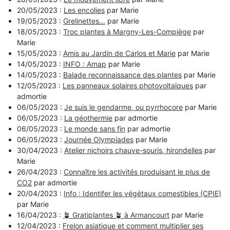
20/05/2023 :
Les encolies
par Marie
19/05/2023 :
Grelinettes...
par Marie
18/05/2023 :
Troc plantes à Margny-Les-Compiège
par
Marie
15/05/2023 :
Amis au Jardin de Carlos et Marie
par Marie
14/05/2023 :
INFO : Amap
par Marie
14/05/2023 :
Balade reconnaissance des plantes
par Marie
12/05/2023 :
Les panneaux solaires photovoltaïques
par
admortie
06/05/2023 :
Je suis le gendarme, ou pyrrhocore
par Marie
06/05/2023 :
La géothermie
par admortie
06/05/2023 :
Le monde sans fin
par admortie
06/05/2023 :
Journée Olympiades
par Marie
30/04/2023 :
Atelier nichoirs chauve-souris, hirondelles
par
Marie
26/04/2023 :
Connaître les activités produisant le plus de
CO2
par admortie
20/04/2023 :
Info : Identifer les végétaux comestibles (CPIE)
par Marie
16/04/2023 :
🪴 Gratiplantes 🪴 à Armancourt
par Marie
12/04/2023 :
Frelon asiatique et comment multiplier ses