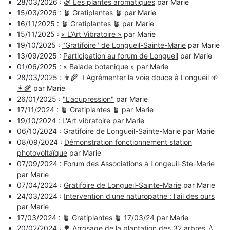
28/03/2026 :
🌿 Les plantes aromatiques
par Marie
15/03/2026 :
🪴 Gratiplantes 🪴
par Marie
16/11/2025 :
🪴 Gratiplantes 🪴
par Marie
15/11/2025 :
« L’Art Vibratoire »
par Marie
19/10/2025 :
"Gratifoire" de Longueil-Sainte-Marie
par Marie
13/09/2025 :
Participation au forum de Longueil
par Marie
01/06/2025 :
« Balade botanique »
par Marie
28/03/2025 :
👨‍🌾 🪏 Agrémenter la voie douce à Longueil 🌱
👩‍🌾
par Marie
26/01/2025 :
"L’acupression"
par Marie
17/11/2024 :
🪴 Gratiplantes 🪴
par Marie
19/10/2024 :
L'Art vibratoire
par Marie
06/10/2024 :
Gratifoire de Longueil-Sainte-Marie
par Marie
08/09/2024 :
Démonstration fonctionnement station
photovoltaïque
par Marie
07/09/2024 :
Forum des Associations à Longeuil-Ste-Marie
par Marie
07/04/2024 :
Gratifoire de Longueil-Sainte-Marie
par Marie
24/03/2024 :
Intervention d'une naturopathe : l'ail des ours
par Marie
17/03/2024 :
🪴 Gratiplantes 🪴 17/03/24
par Marie
20/02/2024 :
🌳 Arrosage de la plantation des 32 arbres 💧