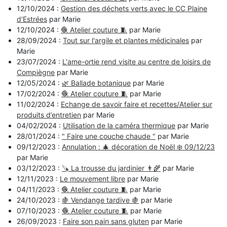
12/10/2024 :
Gestion des déchets verts avec le CC Plaine
d'Estrées
par Marie
12/10/2024 :
🧶 Atelier couture 🧵
par Marie
28/09/2024 :
Tout sur l'argile et plantes médicinales
par
Marie
23/07/2024 :
L'ame-ortie rend visite au centre de loisirs de
Compiègne
par Marie
12/05/2024 :
🌿 Ballade botanique
par Marie
17/02/2024 :
🧶 Atelier couture 🧵
par Marie
11/02/2024 :
Echange de savoir faire et recettes/Atelier sur
produits d’entretien
par Marie
04/02/2024 :
Utilisation de la caméra thermique
par Marie
28/01/2024 :
" Faire une couche chaude "
par Marie
09/12/2023 :
Annulation : 🎄 décoration de Noël ❄️ 09/12/23
par Marie
03/12/2023 :
🪚 La trousse du jardinier 👨‍🌾
par Marie
12/11/2023 :
Le mouvement libre
par Marie
04/11/2023 :
🧶 Atelier couture 🧵
par Marie
24/10/2023 :
🍇 Vendange tardive 🍇
par Marie
07/10/2023 :
🧶 Atelier couture 🧵
par Marie
26/09/2023 :
Faire son pain sans gluten
par Marie