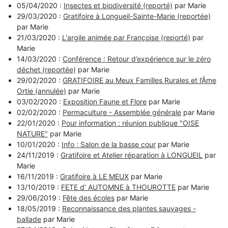
05/04/2020 :
Insectes et biodiversité (reporté)
par Marie
29/03/2020 :
Gratifoire à Longueil-Sainte-Marie (reportée)
par Marie
21/03/2020 :
L'argile animée par Françoise (reporté)
par
Marie
14/03/2020 :
Conférence : Retour d’expérience sur le zéro
déchet (reportée)
par Marie
29/02/2020 :
GRATIFOIRE au Meux Familles Rurales et l’Âme
Ortie (annulée)
par Marie
03/02/2020 :
Exposition Faune et Flore
par Marie
02/02/2020 :
Permaculture - Assemblée générale
par Marie
22/01/2020 :
Pour information : réunion publique "OISE
NATURE"
par Marie
10/01/2020 :
Info : Salon de la basse cour
par Marie
24/11/2019 :
Gratifoire et Atelier réparation à LONGUEIL
par
Marie
16/11/2019 :
Gratifoire à LE MEUX
par Marie
13/10/2019 :
FETE d’ AUTOMNE à THOUROTTE
par Marie
29/06/2019 :
Fête des écoles
par Marie
18/05/2019 :
Reconnaissance des plantes sauvages -
ballade
par Marie