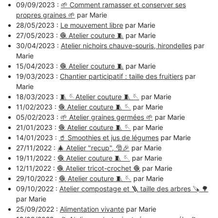
09/09/2023 :
🌱 Comment ramasser et conserver ses
propres graines 🌱
par Marie
28/05/2023 :
Le mouvement libre
par Marie
27/05/2023 :
🧶 Atelier couture 🧵
par Marie
30/04/2023 :
Atelier nichoirs chauve-souris, hirondelles
par
Marie
15/04/2023 :
🧶 Atelier couture 🧵
par Marie
19/03/2023 :
Chantier participatif : taille des fruitiers
par
Marie
18/03/2023 :
🧵 🪡Atelier couture 🧵 🪡
par Marie
11/02/2023 :
🧶 Atelier couture 🧵 🪡
par Marie
05/02/2023 :
🌱 Atelier graines germées 🌱
par Marie
21/01/2023 :
🧶 Atelier couture 🧵 🪡
par Marie
14/01/2023 :
🥤 Smoothies et jus de légumes
par Marie
27/11/2022 :
🎄 Atelier "recup", 🎅🎉
par Marie
19/11/2022 :
🧶 Atelier couture 🧵 🪡
par Marie
12/11/2022 :
🧶 Atelier tricot-crochet 🧶
par Marie
29/10/2022 :
🧶 Atelier couture 🧵 🪡
par Marie
09/10/2022 :
Atelier compostage et 🪜 taille des arbres 🪚 🌳
par Marie
25/09/2022 :
Alimentation vivante
par Marie