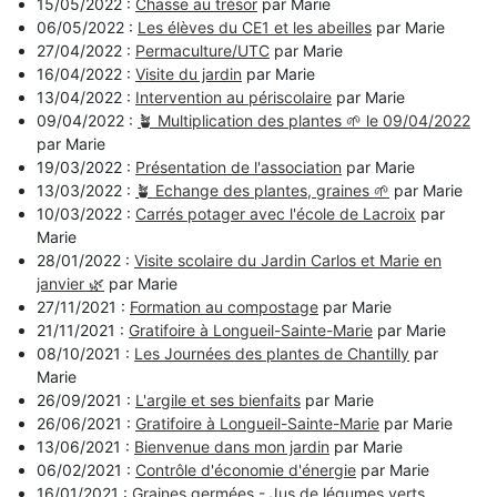
15/05/2022 :
Chasse au trésor
par Marie
06/05/2022 :
Les élèves du CE1 et les abeilles
par Marie
27/04/2022 :
Permaculture/UTC
par Marie
16/04/2022 :
Visite du jardin
par Marie
13/04/2022 :
Intervention au périscolaire
par Marie
09/04/2022 :
🪴 Multiplication des plantes 🌱 le 09/04/2022
par Marie
19/03/2022 :
Présentation de l'association
par Marie
13/03/2022 :
🪴 Echange des plantes, graines 🌱
par Marie
10/03/2022 :
Carrés potager avec l'école de Lacroix
par
Marie
28/01/2022 :
Visite scolaire du Jardin Carlos et Marie en
janvier 🌿
par Marie
27/11/2021 :
Formation au compostage
par Marie
21/11/2021 :
Gratifoire à Longueil-Sainte-Marie
par Marie
08/10/2021 :
Les Journées des plantes de Chantilly
par
Marie
26/09/2021 :
L'argile et ses bienfaits
par Marie
26/06/2021 :
Gratifoire à Longueil-Sainte-Marie
par Marie
13/06/2021 :
Bienvenue dans mon jardin
par Marie
06/02/2021 :
Contrôle d'économie d'énergie
par Marie
16/01/2021 :
Graines germées - Jus de légumes verts