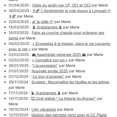
01/04/2025 :
Visite du jardin par CP, CE1 et CE2
par Marie
28/03/2025 :
👨‍🌾 🪏 Agrémenter la voie douce à Longueil 🌱
👩‍🌾
par Marie
22/03/2025 :
🌿 la taille 🌱
par Marie
16/03/2025 :
🪴 Gratiplantes 🪴
par Marie
16/02/2025 :
Faire sa couche chaude pour préparer ses
semis
par Marie
09/02/2025 :
« Écogestes à la maison, dans la vie courante,
avec le net »
par Marie
02/02/2025 :
👥 Assemblée générale 2025 👥
par Marie
02/02/2025 :
« Connaître son sol »
par Marie
26/01/2025 :
"L’acupression"
par Marie
01/01/2025 :
Nouvelle année 2025
par Marie
01/12/2024 :
"Le don d'organes"
par Marie
28/11/2024 :
Scolaire : Reconnaître les feuilles et les arbres
par Marie
17/11/2024 :
🪴 Gratiplantes 🪴
par Marie
14/11/2024 :
🎞️ Ciné-débat " La théorie du Boxeur"
par
Marie
19/10/2024 :
L'Art vibratoire
par Marie
12/10/2024 :
Gestion des déchets verts avec le CC Plaine