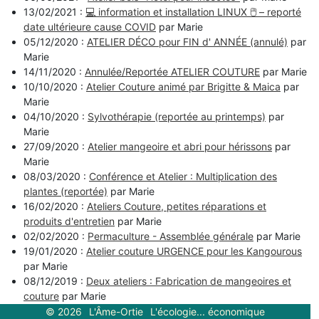
13/02/2021 :
💻 information et installation LINUX 🖱️ – reporté
date ultérieure cause COVID
par Marie
05/12/2020 :
ATELIER DÉCO pour FIN d' ANNÉE (annulé)
par
Marie
14/11/2020 :
Annulée/Reportée ATELIER COUTURE
par Marie
10/10/2020 :
Atelier Couture animé par Brigitte & Maica
par
Marie
04/10/2020 :
Sylvothérapie (reportée au printemps)
par
Marie
27/09/2020 :
Atelier mangeoire et abri pour hérissons
par
Marie
08/03/2020 :
Conférence et Atelier : Multiplication des
plantes (reportée)
par Marie
16/02/2020 :
Ateliers Couture, petites réparations et
produits d'entretien
par Marie
02/02/2020 :
Permaculture - Assemblée générale
par Marie
19/01/2020 :
Atelier couture URGENCE pour les Kangourous
par Marie
08/12/2019 :
Deux ateliers : Fabrication de mangeoires et
couture
par Marie
30/11/2019 :
La bonne utilisation des huiles essentielles
par
©
2026
L'Âme-Ortie
L'écologie... économique