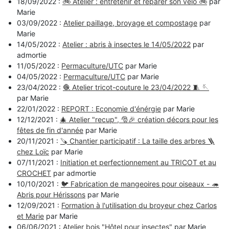
18/09/2022 :
🚲 Atelier : entretenir et réparer son vélo 🚲
par
Marie
03/09/2022 :
Atelier paillage, broyage et compostage
par
Marie
14/05/2022 :
Atelier : abris à insectes le 14/05/2022
par
admortie
11/05/2022 :
Permaculture/UTC
par Marie
04/05/2022 :
Permaculture/UTC
par Marie
23/04/2022 :
🧶 Atelier tricot-couture le 23/04/2022 🧵 🪡
par Marie
22/01/2022 :
REPORT : Economie d'énérgie
par Marie
12/12/2021 :
🎄 Atelier "recup", 🎅🎉 création décors pour les
fêtes de fin d'année
par Marie
20/11/2021 :
🪚 Chantier participatif : La taille des arbres 🪜
chez Loïc
par Marie
07/11/2021 :
Initiation et perfectionnement au TRICOT et au
CROCHET
par admortie
10/10/2021 :
🐦 Fabrication de mangeoires pour oiseaux - 🦔
Abris pour Hérissons
par Marie
12/09/2021 :
Formation à l'utilisation du broyeur chez Carlos
et Marie
par Marie
06/06/2021 :
Atelier bois "Hôtel pour insectes"
par Marie