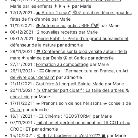
Marie par les enfants 👩‍👩‍👧‍👦
par Marie
12/12/2021 :
🎄 Atelier "recup", 🎅🎉 création décors pour les
fêtes de fin d'année
par Marie
11/12/2021 :
🪵 Automne au jardin : BRF 🧑‍🌾
par Marie
08/12/2021 :
2 nouvelles recettes
par Marie
05/12/2021 :
Pierre Rabhi ✨ Perte d'un grand humaniste et
défenseur de la nature
par admortie
28/11/2021 :
🐸 Conférence sur la biodiversité autour de la
mare 🐠 animée par Denis 🦋 et Carlos
par admortie
27/11/2021 :
Formation au compostage
par Marie
26/11/2021 :
- 🎞️ Cinema : ''Permaculture en France, un Art
de vivre pour demain"
par admortie
21/11/2021 :
Gratifoire à Longueil-Sainte-Marie
par Marie
20/11/2021 :
🪚 Chantier participatif : La taille des arbres 🪜
chez Loïc
par Marie
17/11/2021 :
🦔 Prenons soin de nos hérissons 🦔 conseils de
Claire
par admortie
16/11/2021 :
- 🎞️ Cinéma : "GEOSTORM"
par Marie
07/11/2021 :
Initiation et perfectionnement au TRICOT et au
CROCHET
par admortie
15/10/2021 :
🪱 🐛 La biodiversité c'est ????? 🐌
par Marie