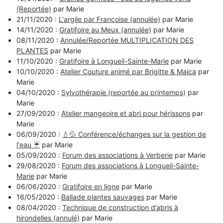
(Reportée)
par Marie
21/11/2020 :
L'argile par Françoise (annulée)
par Marie
14/11/2020 :
Gratifoire au Meux (annulée)
par Marie
08/11/2020 :
Annulée/Reportée MULTIPLICATION DES
PLANTES
par Marie
11/10/2020 :
Gratifoire à Longueil-Sainte-Marie
par Marie
10/10/2020 :
Atelier Couture animé par Brigitte & Maica
par
Marie
04/10/2020 :
Sylvothérapie (reportée au printemps)
par
Marie
27/09/2020 :
Atelier mangeoire et abri pour hérissons
par
Marie
06/09/2020 :
💧💦 Conférence/échanges sur la gestion de
l'eau ☔️
par Marie
05/09/2020 :
Forum des associations à Verberie
par Marie
29/08/2020 :
Forum des associations à Longueil-Sainte-
Marie
par Marie
06/06/2020 :
Gratifoire en ligne
par Marie
16/05/2020 :
Ballade plantes sauvages
par Marie
08/04/2020 :
Technique de construction d’abris à
hirondelles (annulé)
par Marie