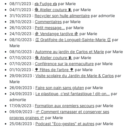
08/11/2023 :
🍰 Fudge 🍰
par Marie
04/11/2023 :
🧶 Atelier couture 🧵
par Marie
31/10/2023 :
Recycler son huile alimentaire
par admortie
28/10/2023 :
Commentaires
par Marie
26/10/2023 :
Petit message...
par Marie
24/10/2023 :
🍇 Vendange tardive 🍇
par Marie
08/10/2023 :
👏 Gratifoire de Longueil-Sainte-Marie 👏
par
Marie
08/10/2023 :
Automne au jardin de Carlos et Marie
par Marie
07/10/2023 :
🧶 Atelier couture 🧵
par Marie
07/10/2023 :
Conférence sur la permaculture
par Marie
01/10/2023 :
🌳 Fêtes de l'arbre 🌳
par Marie
29/09/2023 :
Visite scolaire du Jardin de Marie & Carlos
par
Marie
26/09/2023 :
Faire son pain sans gluten
par Marie
24/09/2023 :
Le plastique, c'est fantastique ! dit-on...
par
admortie
17/09/2023 :
Formation aux premiers secours
par Marie
09/09/2023 :
🌱 Comment ramasser et conserver ses
propres graines 🌱
par Marie
25/08/2023 :
Podcast "Eco-gestes" et autres
par Marie