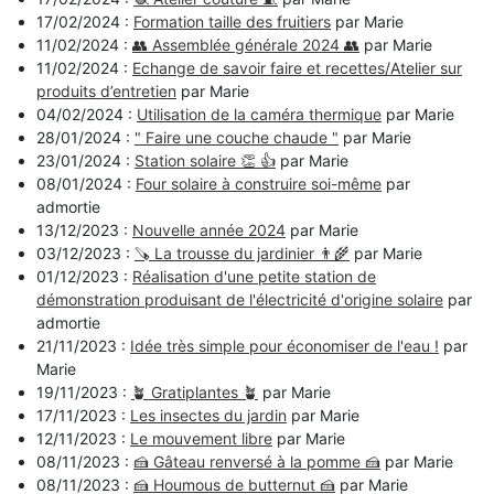
17/02/2024 :
Formation taille des fruitiers
par Marie
11/02/2024 :
👥 Assemblée générale 2024 👥
par Marie
11/02/2024 :
Echange de savoir faire et recettes/Atelier sur
produits d’entretien
par Marie
04/02/2024 :
Utilisation de la caméra thermique
par Marie
28/01/2024 :
" Faire une couche chaude "
par Marie
23/01/2024 :
Station solaire 👏 👍
par Marie
08/01/2024 :
Four solaire à construire soi-même
par
admortie
13/12/2023 :
Nouvelle année 2024
par Marie
03/12/2023 :
🪚 La trousse du jardinier 👨‍🌾
par Marie
01/12/2023 :
Réalisation d'une petite station de
démonstration produisant de l'électricité d'origine solaire
par
admortie
21/11/2023 :
Idée très simple pour économiser de l'eau !
par
Marie
19/11/2023 :
🪴 Gratiplantes 🪴
par Marie
17/11/2023 :
Les insectes du jardin
par Marie
12/11/2023 :
Le mouvement libre
par Marie
08/11/2023 :
🍰 Gâteau renversé à la pomme 🍰
par Marie
08/11/2023 :
🍰 Houmous de butternut 🍰
par Marie