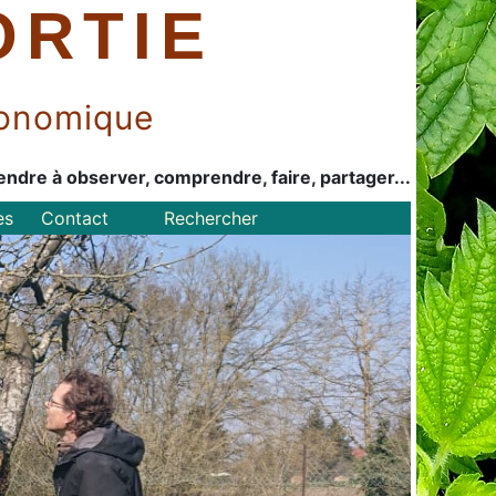
ORTIE
économique
endre à observer, comprendre, faire, partager...
es
Contact
Rechercher