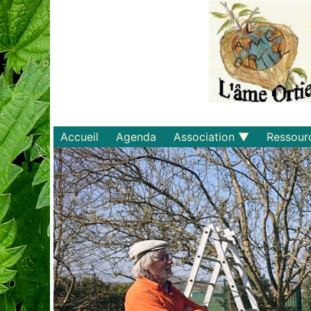
Accueil
Agenda
Association
Ressour
Qui sommes-nous ?
Savoirs
Statuts et règlements
Matériel
Adhérer
Livres
Documents
Recette
Plaquette
Projets
Bulletin d'adhésion