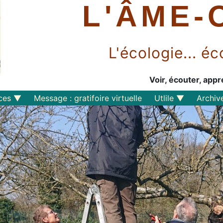
L'ÂME-
L'écologie... 
Voir, écouter, appr
ces
Message : gratifoire virtuelle
Utlile
Archiv
Outils libres
Liens
Perspective
s