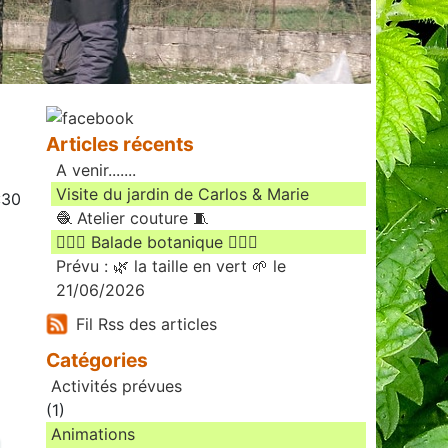
Articles récents
A venir.......
Visite du jardin de Carlos & Marie
:30
🧶 Atelier couture 🧵
🚶🏻‍♀️ Balade botanique 🚶🏻‍♂️
Prévu : 🌿 la taille en vert 🌱 le
21/06/2026
Fil Rss des articles
Catégories
Activités prévues
(1)
Animations