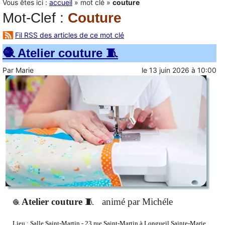
Vous êtes ici :
accueil
»
mot clé
»
couture
Mot-Clef
:
Couture
Fil RSS des articles de ce mot clé
🧶 Atelier couture 🧵
Par
Marie
le
13 juin 2026
à
10:00
Atelier couture
🧵
animé par Michéle
🧶
Lieu :
Salle Saint-Martin - 23 rue Saint-Martin à Longueil Sainte-Marie