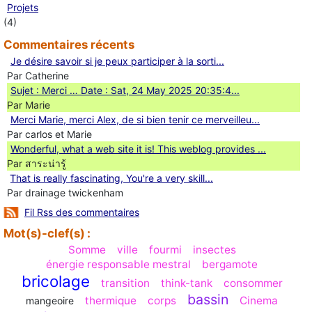
Projets
(4)
Commentaires récents
Je désire savoir si je peux participer à la sorti...
Par Catherine
Sujet : Merci … Date : Sat, 24 May 2025 20:35:4...
Par Marie
Merci Marie, merci Alex, de si bien tenir ce merveilleu...
Par carlos et Marie
Wonderful, what a web site it is! This weblog provides ...
Par สาระน่ารู้
Ꭲhat is really fascinating, You'rе a very skill...
Par drainage twickenham
Fil Rss des commentaires
Mot(s)-clef(s) :
Somme
ville
fourmi
insectes
énergie responsable mestral
bergamote
bricolage
transition
think-tank
consommer
bassin
thermique
corps
Cinema
mangeoire