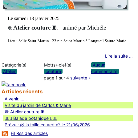
Le samedi 18 janvier 2025
Atelier couture
🧵
animé par Michéle
🧶
Lieu :
Salle Saint-Martin - 23 rue Saint-Martin à Longueil Sainte-Marie
Lire la suite …
Catégorie(s) :
Mot(s)-clef(s) :
Aucun
Atelier
couture
commentaire
page 1 sur 4
suivante
»
Articles récents
A venir.......
Visite du jardin de Carlos & Marie
🧶 Atelier couture 🧵
🚶🏻‍♀️ Balade botanique 🚶🏻‍♂️
Prévu : 🌿 la taille en vert 🌱 le 21/06/2026
Fil Rss des articles