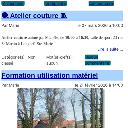
Animations
gratiplante
commentaire
🧶 Atelier couture 🧵
Par
Marie
le
07 mars 2026
à
10:00
Atelier
couture
animé par Michèle, de
10:00 à 16:30,
salle de sport 23 rue
St Martin à Longueil-Ste-Marie
Lire la suite …
Catégorie(s) :
Non
Mot(s)-clef(s) :
Aucun
classé
aucun
commentaire
Formation utilisation matériel
Par
Marie
le
21 février 2026
à
14:00