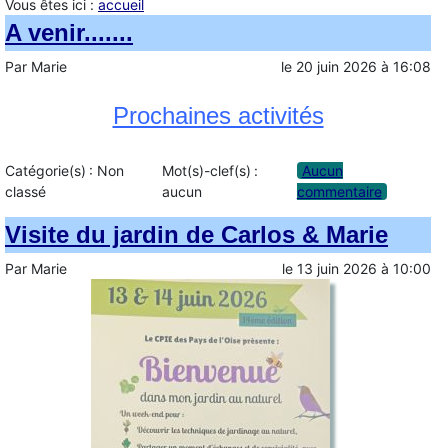
Vous êtes ici :
accueil
A venir.......
Par
Marie
le
20 juin 2026
à
16:08
Prochaines activités
Catégorie(s) :
Non
Mot(s)-clef(s) :
Aucun
classé
aucun
commentaire
Visite du jardin de Carlos & Marie
Par
Marie
le
13 juin 2026
à
10:00