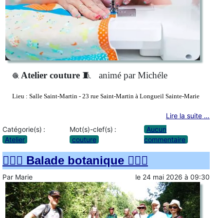
Atelier couture
🧵
animé par Michéle
🧶
Lieu :
Salle Saint-Martin - 23 rue Saint-Martin à Longueil Sainte-Marie
Lire la suite …
Catégorie(s) :
Mot(s)-clef(s) :
Aucun
Atelier
couture
commentaire
🚶🏻‍♀️ Balade botanique 🚶🏻‍♂️
Par
Marie
le
24 mai 2026
à
09:30