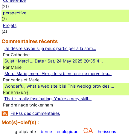
Conférence
(21)
perspective
(7)
Projets
(4)
Commentaires récents
Je désire savoir si je peux participer à la sorti...
Par Catherine
Sujet : Merci … Date : Sat, 24 May 2025 20:35:4...
Par Marie
Merci Marie, merci Alex, de si bien tenir ce merveilleu...
Par carlos et Marie
Wonderful, what a web site it is! This weblog provides ...
Par สาระน่ารู้
Ꭲhat is really fascinating, You'rе a very skill...
Par drainage twickenham
Fil Rss des commentaires
Mot(s)-clef(s) :
CA
gratiplante
berce
écologique
herissons