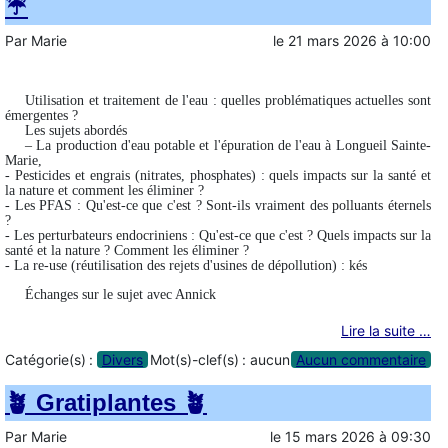
☔️
Par
Marie
le
21 mars 2026
à
10:00
Utilisation et traitement de l'eau : quelles problématiques actuelles sont
émergentes ?
Les sujets abordés
– La production d'eau potable et l'épuration de l'eau à Longueil Sainte-
Marie,
- Pesticides et engrais (nitrates, phosphates) : quels impacts sur la santé et
la nature et comment les éliminer ?
- Les PFAS : Qu'est-ce que c'est ? Sont-ils vraiment des polluants éternels
?
- Les perturbateurs endocriniens : Qu'est-ce que c'est ? Quels impacts sur la
santé et la nature ? Comment les éliminer ?
- La re-use (réutilisation des rejets d'usines de dépollution) : kés
Échanges sur le sujet avec Annick
Lire la suite …
Catégorie(s) :
Divers
Mot(s)-clef(s) :
aucun
Aucun commentaire
🪴 Gratiplantes 🪴
Par
Marie
le
15 mars 2026
à
09:30