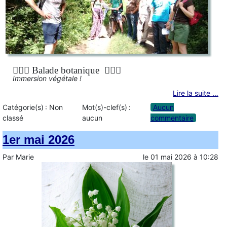
🚶🏻‍♀️ Balade botanique 🚶🏻‍♂️
Immersion végétale !
Lire la suite …
Catégorie(s) :
Non
Mot(s)-clef(s) :
Aucun
classé
aucun
commentaire
1er mai 2026
Par
Marie
le
01 mai 2026
à
10:28