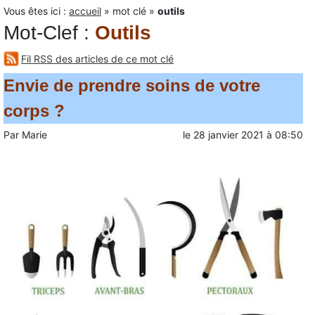
Vous êtes ici :
accueil
»
mot clé
»
outils
Mot-Clef
:
Outils
Fil RSS des articles de ce mot clé
Envie de prendre soins de votre
corps ?
Par
Marie
le
28 janvier 2021
à
08:50