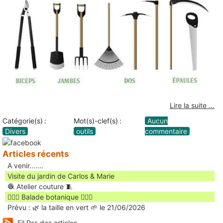
Lire la suite …
Catégorie(s) :
Mot(s)-clef(s) :
Aucun
Divers
outils
commentaire
Articles récents
A venir.......
Visite du jardin de Carlos & Marie
🧶 Atelier couture 🧵
🚶🏻‍♀️ Balade botanique 🚶🏻‍♂️
Prévu : 🌿 la taille en vert 🌱 le 21/06/2026
Fil Rss des articles