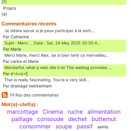
(7)
Projets
(4)
Commentaires récents
Je désire savoir si je peux participer à la sorti...
Par Catherine
Sujet : Merci … Date : Sat, 24 May 2025 20:35:4...
Par Marie
Merci Marie, merci Alex, de si bien tenir ce merveilleu...
Par carlos et Marie
Wonderful, what a web site it is! This weblog provides ...
Par สาระน่ารู้
Ꭲhat is really fascinating, You'rе a very skill...
Par drainage twickenham
Fil Rss des commentaires
Mot(s)-clef(s) :
marcottage
Cinema
ruche
alimentation
paillage
consoude
dechet
butternut
consommer
soupe
passif
semis