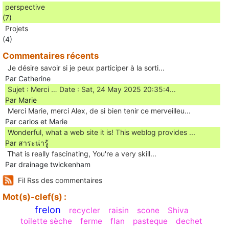
perspective
(7)
Projets
(4)
Commentaires récents
Je désire savoir si je peux participer à la sorti...
Par Catherine
Sujet : Merci … Date : Sat, 24 May 2025 20:35:4...
Par Marie
Merci Marie, merci Alex, de si bien tenir ce merveilleu...
Par carlos et Marie
Wonderful, what a web site it is! This weblog provides ...
Par สาระน่ารู้
Ꭲhat is really fascinating, You'rе a very skill...
Par drainage twickenham
Fil Rss des commentaires
Mot(s)-clef(s) :
frelon
recycler
raisin
scone
Shiva
toilette sèche
ferme
flan
pasteque
dechet