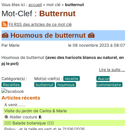
Vous êtes ici :
accueil
»
mot clé
»
butternut
Mot-Clef
:
Butternut
Fil RSS des articles de ce mot clé
🍰 Houmous de butternut 🍰
Par
Marie
le
08 novembre 2023
à
08:07
Houmous de butternut
(avec des haricots blancs au naturel, en
pj le pot)
Lire la suite …
Catégorie(s) :
Mot(s)-clef(s) :
recette
Aucun
Recettes
butternut
houmous
commentaire
Articles récents
A venir.......
Visite du jardin de Carlos & Marie
🧶 Atelier couture 🧵
🚶🏻‍♀️ Balade botanique 🚶🏻‍♂️
Prévu : 🌿 la taille en vert 🌱 le 21/06/2026