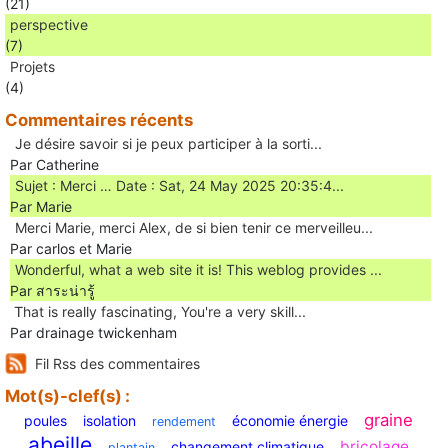
(21)
perspective
(7)
Projets
(4)
Commentaires récents
Je désire savoir si je peux participer à la sorti...
Par Catherine
Sujet : Merci … Date : Sat, 24 May 2025 20:35:4...
Par Marie
Merci Marie, merci Alex, de si bien tenir ce merveilleu...
Par carlos et Marie
Wonderful, what a web site it is! This weblog provides ...
Par สาระน่ารู้
Ꭲhat is really fascinating, You'rе a very skill...
Par drainage twickenham
Fil Rss des commentaires
Mot(s)-clef(s) :
graine
poules
isolation
économie énergie
rendement
abeille
bricolage
changement climatique
plantain