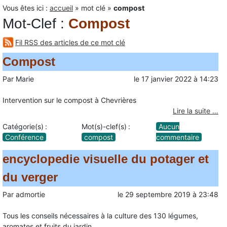
Vous êtes ici :
accueil
»
mot clé
»
compost
Mot-Clef
:
Compost
Fil RSS des articles de ce mot clé
Compost
Par
Marie
le
17 janvier 2022
à
14:23
Intervention sur le compost à Chevrières
Lire la suite …
Catégorie(s) :
Mot(s)-clef(s) :
Aucun
Conférence
compost
commentaire
encyclopedie visuelle du potager et
du verger
Par
admortie
le
29 septembre 2019
à
23:48
Tous les conseils nécessaires à la culture des 130 légumes,
aromates et fruits du jardin.