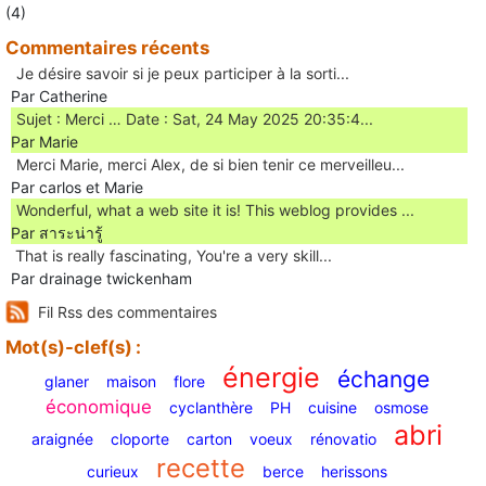
(4)
Commentaires récents
Je désire savoir si je peux participer à la sorti...
Par Catherine
Sujet : Merci … Date : Sat, 24 May 2025 20:35:4...
Par Marie
Merci Marie, merci Alex, de si bien tenir ce merveilleu...
Par carlos et Marie
Wonderful, what a web site it is! This weblog provides ...
Par สาระน่ารู้
Ꭲhat is really fascinating, You'rе a very skill...
Par drainage twickenham
Fil Rss des commentaires
Mot(s)-clef(s) :
énergie
échange
glaner
maison
flore
économique
cyclanthère
PH
cuisine
osmose
abri
araignée
cloporte
carton
voeux
rénovatio
recette
curieux
berce
herissons