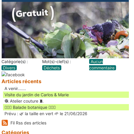
Catégorie(s) :
Mot(s)-clef(s) :
Aucun
Divers
Déchets
commentaire
Articles récents
A venir.......
Visite du jardin de Carlos & Marie
🧶 Atelier couture 🧵
🚶🏻‍♀️ Balade botanique 🚶🏻‍♂️
Prévu : 🌿 la taille en vert 🌱 le 21/06/2026
Fil Rss des articles
Catégories