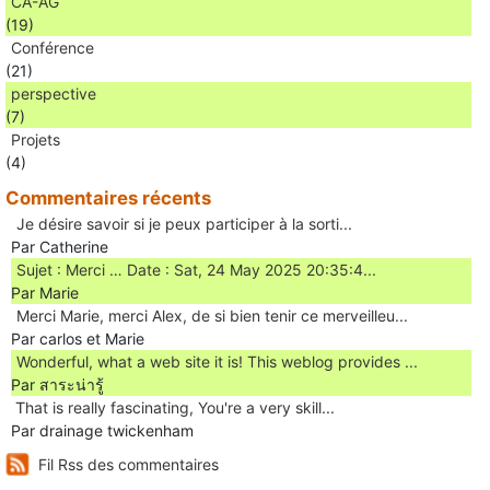
CA-AG
(19)
Conférence
(21)
perspective
(7)
Projets
(4)
Commentaires récents
Je désire savoir si je peux participer à la sorti...
Par Catherine
Sujet : Merci … Date : Sat, 24 May 2025 20:35:4...
Par Marie
Merci Marie, merci Alex, de si bien tenir ce merveilleu...
Par carlos et Marie
Wonderful, what a web site it is! This weblog provides ...
Par สาระน่ารู้
Ꭲhat is really fascinating, You'rе a very skill...
Par drainage twickenham
Fil Rss des commentaires