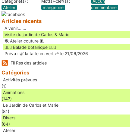
Catégorie(s) :
Mot(s)-clef(s) :
Aucun
Atelier
mangeoire
commentaire
Articles récents
A venir.......
Visite du jardin de Carlos & Marie
🧶 Atelier couture 🧵
🚶🏻‍♀️ Balade botanique 🚶🏻‍♂️
Prévu : 🌿 la taille en vert 🌱 le 21/06/2026
Fil Rss des articles
Catégories
Activités prévues
(1)
Animations
(147)
Le Jardin de Carlos et Marie
(81)
Divers
(64)
Atelier