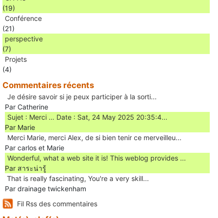
(19)
Conférence
(21)
perspective
(7)
Projets
(4)
Commentaires récents
Je désire savoir si je peux participer à la sorti...
Par Catherine
Sujet : Merci … Date : Sat, 24 May 2025 20:35:4...
Par Marie
Merci Marie, merci Alex, de si bien tenir ce merveilleu...
Par carlos et Marie
Wonderful, what a web site it is! This weblog provides ...
Par สาระน่ารู้
Ꭲhat is really fascinating, You'rе a very skill...
Par drainage twickenham
Fil Rss des commentaires