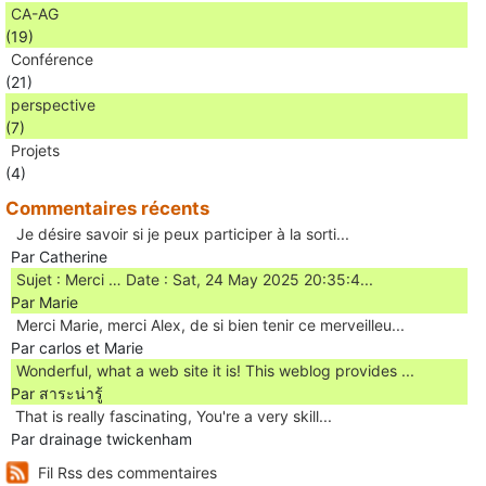
CA-AG
(19)
Conférence
(21)
perspective
(7)
Projets
(4)
Commentaires récents
Je désire savoir si je peux participer à la sorti...
Par Catherine
Sujet : Merci … Date : Sat, 24 May 2025 20:35:4...
Par Marie
Merci Marie, merci Alex, de si bien tenir ce merveilleu...
Par carlos et Marie
Wonderful, what a web site it is! This weblog provides ...
Par สาระน่ารู้
Ꭲhat is really fascinating, You'rе a very skill...
Par drainage twickenham
Fil Rss des commentaires