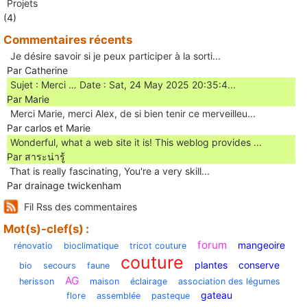
Projets
(4)
Commentaires récents
Je désire savoir si je peux participer à la sorti...
Par Catherine
Sujet : Merci … Date : Sat, 24 May 2025 20:35:4...
Par Marie
Merci Marie, merci Alex, de si bien tenir ce merveilleu...
Par carlos et Marie
Wonderful, what a web site it is! This weblog provides ...
Par สาระน่ารู้
Ꭲhat is really fascinating, You'rе a very skill...
Par drainage twickenham
Fil Rss des commentaires
Mot(s)-clef(s) :
forum
mangeoire
rénovatio
bioclimatique
tricot couture
couture
plantes
conserve
bio
secours
faune
AG
herisson
maison
éclairage
association des légumes
gateau
flore
assemblée
pasteque