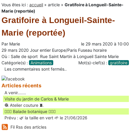
Vous êtes ici :
accueil
»
article
»
Gratifoire à Longueil-Sainte-
Marie (reportée)
Gratifoire à Longueil-Sainte-
Marie (reportée)
Par
Marie
le
29 mars 2020
à
10:00
29 mars 2020
Jour entier
Europe/Paris Fuseau horaire
Où : Salle de sport Rue Saint Martin à Longueil Sainte Marie
Catégorie(s) :
Animations
Mot(s)-clef(s) :
gratifoire
Les commentaires sont fermés..
Articles récents
A venir.......
Visite du jardin de Carlos & Marie
🧶 Atelier couture 🧵
🚶🏻‍♀️ Balade botanique 🚶🏻‍♂️
Prévu : 🌿 la taille en vert 🌱 le 21/06/2026
Fil Rss des articles