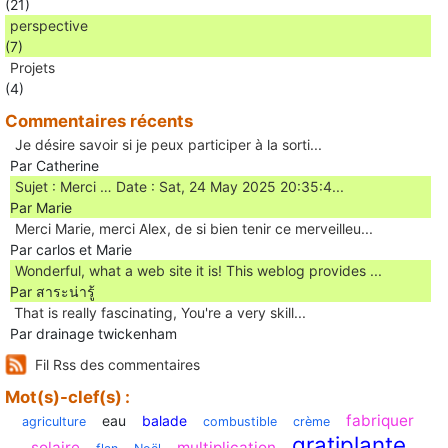
(21)
perspective
(7)
Projets
(4)
Commentaires récents
Je désire savoir si je peux participer à la sorti...
Par Catherine
Sujet : Merci … Date : Sat, 24 May 2025 20:35:4...
Par Marie
Merci Marie, merci Alex, de si bien tenir ce merveilleu...
Par carlos et Marie
Wonderful, what a web site it is! This weblog provides ...
Par สาระน่ารู้
Ꭲhat is really fascinating, You'rе a very skill...
Par drainage twickenham
Fil Rss des commentaires
Mot(s)-clef(s) :
fabriquer
eau
balade
agriculture
combustible
crème
gratiplante
solaire
multiplication