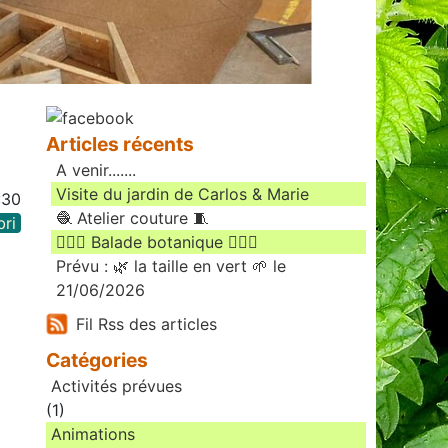
Articles récents
A venir.......
Visite du jardin de Carlos & Marie
:30
🧶 Atelier couture 🧵
bri
🚶🏻‍♀️ Balade botanique 🚶🏻‍♂️
Prévu : 🌿 la taille en vert 🌱 le
21/06/2026
Fil Rss des articles
Catégories
Activités prévues
(1)
Animations