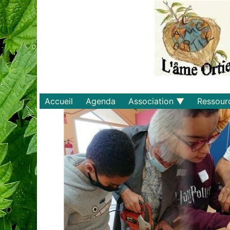
Accueil
Agenda
Association
Ressour
Qui sommes-nous ?
Savoirs
Statuts et règlements
Matériel
Adhérer
Livres
Documents
Recette
Plaquette
Projets
Bulletin d'adhésion