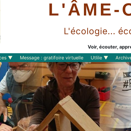
L'ÂME-
L'écologie... 
Voir, écouter, appr
ces
Message : gratifoire virtuelle
Utlile
Archiv
Outils libres
Liens
Perspective
s