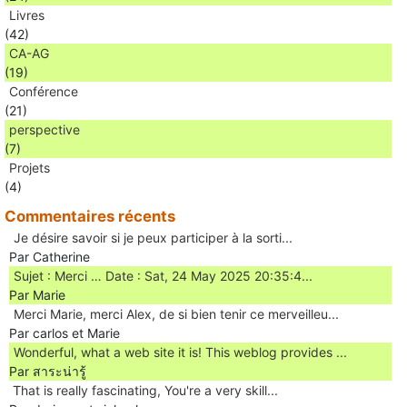
Livres
(42)
CA-AG
(19)
Conférence
(21)
perspective
(7)
Projets
(4)
Commentaires récents
Je désire savoir si je peux participer à la sorti...
Par Catherine
Sujet : Merci … Date : Sat, 24 May 2025 20:35:4...
Par Marie
Merci Marie, merci Alex, de si bien tenir ce merveilleu...
Par carlos et Marie
Wonderful, what a web site it is! This weblog provides ...
Par สาระน่ารู้
Ꭲhat is really fascinating, You'rе a very skill...