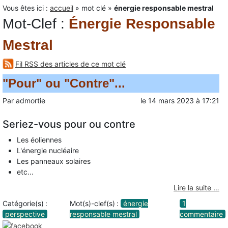
Vous êtes ici :
accueil
»
mot clé
»
énergie responsable mestral
Mot-Clef
:
Énergie Responsable
Mestral
Fil RSS des articles de ce mot clé
"Pour" ou "Contre"...
Par
admortie
le
14 mars 2023
à
17:21
Seriez-vous pour ou contre
Les éoliennes
L'énergie nucléaire
Les panneaux solaires
etc...
Lire la suite …
Catégorie(s) :
Mot(s)-clef(s) :
énergie
1
perspective
responsable mestral
commentaire