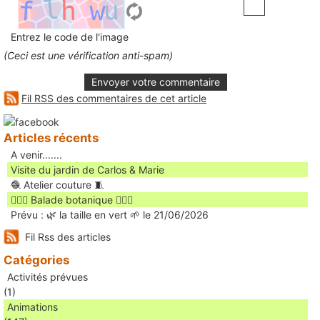
Entrez le code de l'image
(Ceci est une vérification anti-spam)
Envoyer votre commentaire
Fil RSS des commentaires de cet article
Articles récents
A venir.......
Visite du jardin de Carlos & Marie
🧶 Atelier couture 🧵
🚶🏻‍♀️ Balade botanique 🚶🏻‍♂️
Prévu : 🌿 la taille en vert 🌱 le 21/06/2026
Fil Rss des articles
Catégories
Activités prévues
(1)
Animations