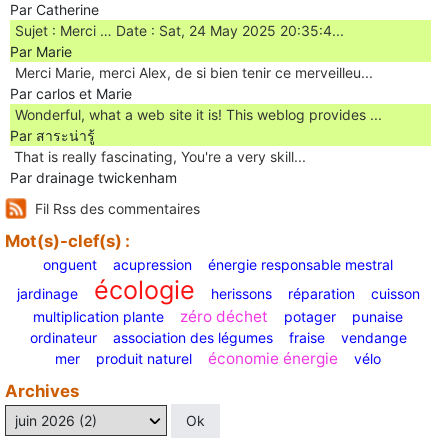
Par Catherine
Sujet : Merci … Date : Sat, 24 May 2025 20:35:4...
Par Marie
Merci Marie, merci Alex, de si bien tenir ce merveilleu...
Par carlos et Marie
Wonderful, what a web site it is! This weblog provides ...
Par สาระน่ารู้
Ꭲhat is really fascinating, You'rе a very skill...
Par drainage twickenham
Fil Rss des commentaires
Mot(s)-clef(s) :
onguent
acupression
énergie responsable mestral
écologie
jardinage
herissons
réparation
cuisson
zéro déchet
multiplication plante
potager
punaise
ordinateur
association des légumes
fraise
vendange
économie énergie
mer
produit naturel
vélo
Archives