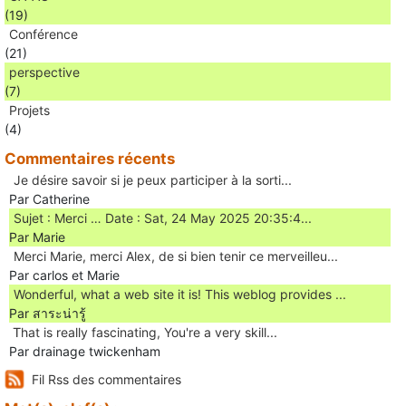
(19)
Conférence
(21)
perspective
(7)
Projets
(4)
Commentaires récents
Je désire savoir si je peux participer à la sorti...
Par Catherine
Sujet : Merci … Date : Sat, 24 May 2025 20:35:4...
Par Marie
Merci Marie, merci Alex, de si bien tenir ce merveilleu...
Par carlos et Marie
Wonderful, what a web site it is! This weblog provides ...
Par สาระน่ารู้
Ꭲhat is really fascinating, You'rе a very skill...
Par drainage twickenham
Fil Rss des commentaires