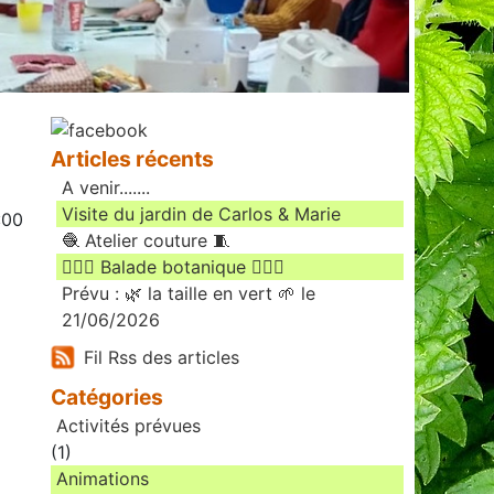
Articles récents
A venir.......
Visite du jardin de Carlos & Marie
:00
🧶 Atelier couture 🧵
🚶🏻‍♀️ Balade botanique 🚶🏻‍♂️
Prévu : 🌿 la taille en vert 🌱 le
21/06/2026
Fil Rss des articles
Catégories
Activités prévues
(1)
Animations