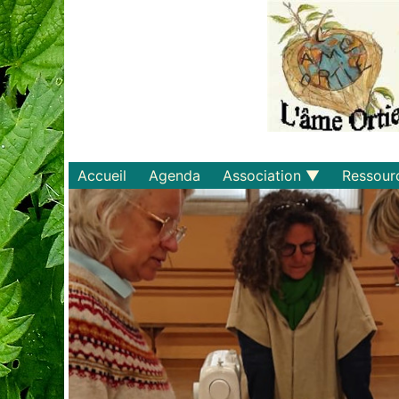
Accueil
Agenda
Association
Ressour
Qui sommes-nous ?
Savoirs
Statuts et règlements
Matériel
Adhérer
Livres
Documents
Recette
Plaquette
Projets
Bulletin d'adhésion