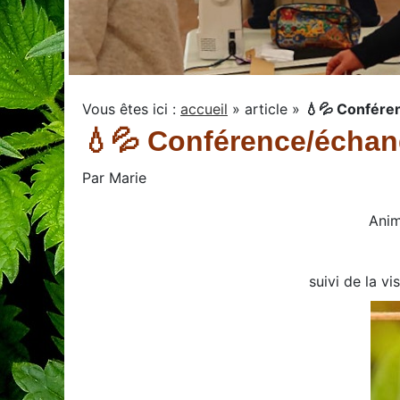
Vous êtes ici :
accueil
»
article
»
💧💦 Conféren
💧💦 Conférence/échang
Par
Marie
Anim
suivi de la vi