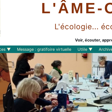
L'ÂME-
L'écologie... 
Voir, écouter, appr
ces
Message : gratifoire virtuelle
Utlile
Archiv
Outils libres
Liens
Perspective
s