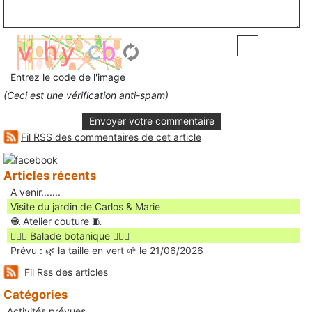
Entrez le code de l'image
(Ceci est une vérification anti-spam)
Envoyer votre commentaire
Fil RSS des commentaires de cet article
Articles récents
A venir.......
Visite du jardin de Carlos & Marie
🧶 Atelier couture 🧵
🚶🏻‍♀️ Balade botanique 🚶🏻‍♂️
Prévu : 🌿 la taille en vert 🌱 le 21/06/2026
Fil Rss des articles
Catégories
Activités prévues