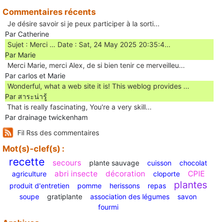
Commentaires récents
Je désire savoir si je peux participer à la sorti...
Par Catherine
Sujet : Merci … Date : Sat, 24 May 2025 20:35:4...
Par Marie
Merci Marie, merci Alex, de si bien tenir ce merveilleu...
Par carlos et Marie
Wonderful, what a web site it is! This weblog provides ...
Par สาระน่ารู้
Ꭲhat is really fascinating, You'rе a very skill...
Par drainage twickenham
Fil Rss des commentaires
Mot(s)-clef(s) :
recette
secours
plante sauvage
cuisson
chocolat
abri insecte
décoration
CPIE
agriculture
cloporte
plantes
produit d'entretien
pomme
herissons
repas
soupe
gratiplante
association des légumes
savon
fourmi